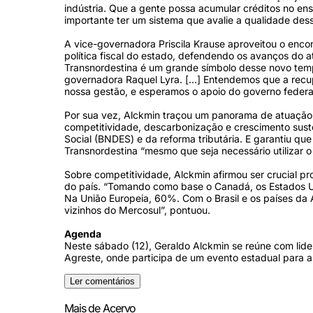
indústria. Que a gente possa acumular créditos no ens
importante ter um sistema que avalie a qualidade des
A vice-governadora Priscila Krause aproveitou o enco
política fiscal do estado, defendendo os avanços do
Transnordestina é um grande símbolo desse novo tem
governadora Raquel Lyra. [...] Entendemos que a rec
nossa gestão, e esperamos o apoio do governo federal
Por sua vez, Alckmin traçou um panorama de atuação
competitividade, descarbonização e crescimento sust
Social (BNDES) e da reforma tributária. E garantiu q
Transnordestina “mesmo que seja necessário utilizar o
Sobre competitividade, Alckmin afirmou ser crucial p
do país. “Tomando como base o Canadá, os Estados Un
Na União Europeia, 60%. Com o Brasil e os países d
vizinhos do Mercosul”, pontuou.
Agenda
Neste sábado (12), Geraldo Alckmin se reúne com lide
Agreste, onde participa de um evento estadual para a
Ler comentários
Mais de Acervo