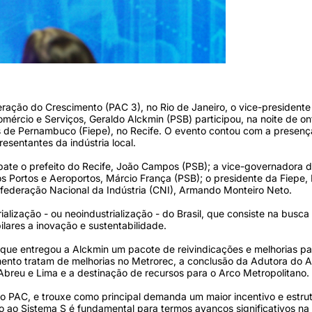
ração do Crescimento (PAC 3), no Rio de Janeiro, o vice-presidente
omércio e Serviços, Geraldo Alckmin (PSB) participou, na noite de on
s de Pernambuco (Fiepe), no Recife. O evento contou com a presenç
sentantes da indústria local.
ate o prefeito do Recife, João Campos (PSB); a vice-governadora 
os Portos e Aeroportos, Márcio França (PSB); o presidente da Fiepe,
nfederação Nacional da Indústria (CNI), Armando Monteiro Neto.
ialização - ou neoindustrialização - do Brasil, que consiste na busca
lares a inovação e sustentabilidade.
, que entregou a Alckmin um pacote de reivindicações e melhorias pa
nto tratam de melhorias no Metrorec, a conclusão da Adutora do A
a Abreu e Lima e a destinação de recursos para o Arco Metropolitano.
o PAC, e trouxe como principal demanda um maior incentivo e estru
to ao Sistema S é fundamental para termos avanços significativos na