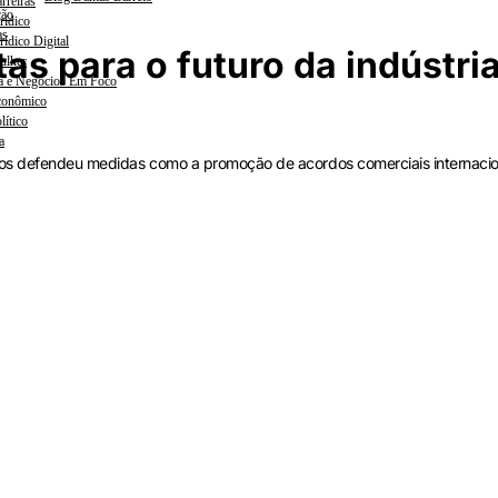
rreiras
ção
rídico
as
rídico Digital
s para o futuro da indústri
ulher
a e Negócios Em Foco
conômico
lítico
a
iços defendeu medidas como a promoção de acordos comerciais internacio