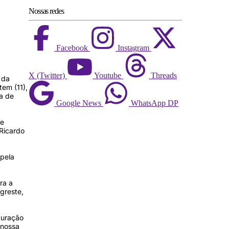
Nossas redes
Facebook
Instagram
X (Twitter)
Youtube
Threads
 da
tem (11),
a de
Google News
WhatsApp DP
de
 Ricardo
 pela
ra a
greste,
turação
 nossa