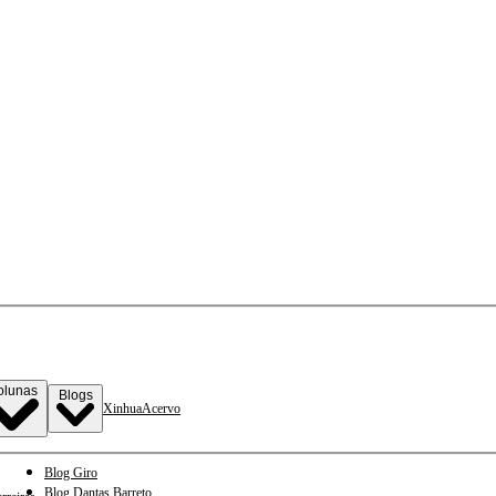
olunas
Blogs
Xinhua
Acervo
Blog Giro
Blog Dantas Barreto