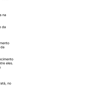
s na
e da
imento
 da
lecimento
re eles.
s
atá, no