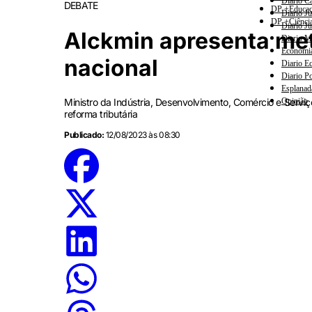
Diario Ca
DEBATE
DP +Educa
Diario Ju
DP +Ciênci
Diario Ju
Alckmin apresenta meta
Diario M
Economi
nacional
Diario E
Diario Po
Esplanad
Opinião
Ministro da Indústria, Desenvolvimento, Comércio e Serv
reforma tributária
Publicado:
12/08/2023 às 08:30