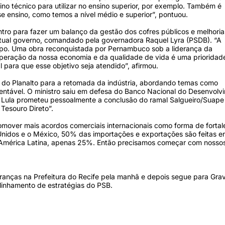
ino técnico para utilizar no ensino superior, por exemplo. Também é
se ensino, como temos a nível médio e superior”, pontuou.
ntro para fazer um balanço da gestão dos cofres públicos e melhoria
 atual governo, comandado pela governadora Raquel Lyra (PSDB). “A
po. Uma obra reconquistada por Pernambuco sob a liderança da
uperação da nossa economia e da qualidade de vida é uma prioridad
 para que esse objetivo seja atendido”, afirmou.
 do Planalto para a retomada da indústria, abordando temas como
entável. O ministro saiu em defesa do Banco Nacional do Desenvolv
ue Lula prometeu pessoalmente a conclusão do ramal Salgueiro/Suape
 Tesouro Direto”.
romover mais acordos comerciais internacionais como forma de forta
idos e o México, 50% das importações e exportações são feitas ent
a América Latina, apenas 25%. Então precisamos começar com nosso
ranças na Prefeitura do Recife pela manhã e depois segue para Grav
linhamento de estratégias do PSB.