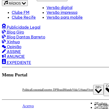
RÁDIOS
Versão digital
Clube FM
Versão impressa
Clube Recife
Versão para mobile
Publicidade Legal
Blog Giro
Blog Dantas Barreto
Xinhua
Opinião
ASSINE
ANUNCIE
EXPEDIENTE
Menu Portal
C
DP+
Política
Economia
Esportes DP
Brasil
Mundo
Vida Urbana
Viver
DP +Agro
DP Auto
Acervo
DP +Saúde