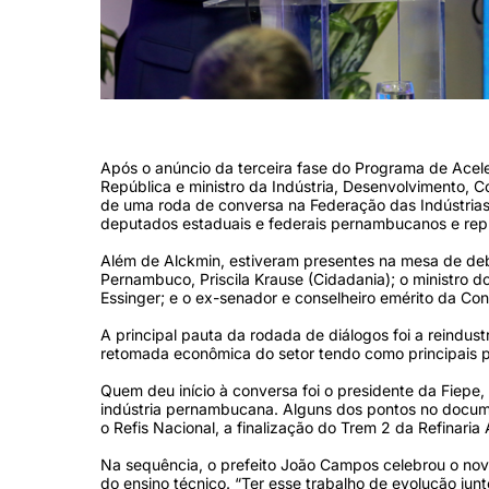
/Foto: Rafael Vieira/DP
Após o anúncio da terceira fase do Programa de Acele
República e ministro da Indústria, Desenvolvimento, C
de uma roda de conversa na Federação das Indústria
deputados estaduais e federais pernambucanos e repre
Além de Alckmin, estiveram presentes na mesa de deb
Pernambuco, Priscila Krause (Cidadania); o ministro d
Essinger; e o ex-senador e conselheiro emérito da Co
A principal pauta da rodada de diálogos foi a reindustr
retomada econômica do setor tendo como principais pi
Quem deu início à conversa foi o presidente da Fiepe
indústria pernambucana. Alguns dos pontos no docume
o Refis Nacional, a finalização do Trem 2 da Refinari
Na sequência, o prefeito João Campos celebrou o nov
do ensino técnico. “Ter esse trabalho de evolução jun