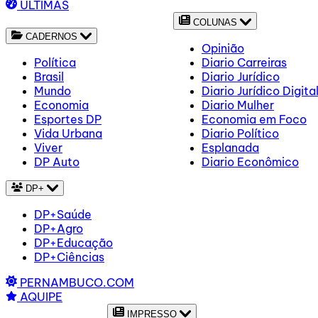
ÚLTIMAS
COLUNAS
CADERNOS
Opinião
Política
Diario Carreiras
Brasil
Diario Jurídico
Mundo
Diario Jurídico Digita
Economia
Diario Mulher
Esportes DP
Economia em Foco
Vida Urbana
Diario Político
Viver
Esplanada
DP Auto
Diario Econômico
DP+
DP+Saúde
DP+Agro
DP+Educação
DP+Ciências
PERNAMBUCO.COM
AQUIPE
IMPRESSO