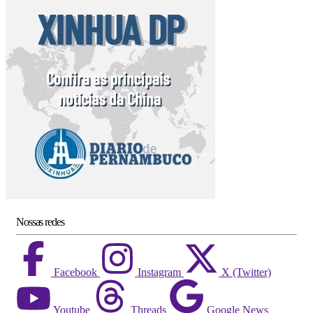
Nossas redes
Facebook
Instagram
X (Twitter)
Youtube
Threads
Google News