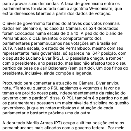
para aprovar suas demandas. A taxa de governismo entre os
parlamentares foi elaborada com o algoritmo W-nominate, que
extrai dimensões latentes a partir dos dados de votação.
O nível de governismo foi medido através dos votos nominais
dados em plenário e, no caso da Câmara, os 534 deputados
foram colocados numa escala de 0 a 10. A pedido do Diario de
Pernambuco, o OLB levantou o comportamento dos
parlamentares pernambucanos nas votações em Brasília em
2019. Nesta escala, o estado de Pernambuco, mesmo com seu
representante mais governista, só aparece na 64º posição, com
o deputado Luciano Bivar (PSL). O pesselista chegou a romper
com o presidente, ano passado, mas isso não afastou todo o seu
partido da base de Jair Bolsonaro (sem partido). Um dos filhos do
presidente, inclusive, ainda compõe a legenda.
Procurado para comentar a atuação na Câmara, Bivar enviou
nota. “Tanto eu quanto o PSL apoiamos e votamos a favor de
temas em prol do nosso país, independentemente da relação do
governo com o partido”, disse. O PSL também é o partido no qual
os parlamentares possuem um maior nível de disciplina no quesito
governismo, já que as notas atribuídas à atuação de cada
parlamentar é bastante próxima uma da outra.
A deputada Marília Arraes (PT) ocupa a última posição entre os
pernambucanos mais afinados com o governo federal. Por meio