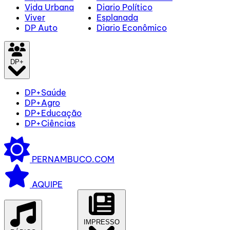
Vida Urbana
Diario Político
Viver
Esplanada
DP Auto
Diario Econômico
DP+
DP+Saúde
DP+Agro
DP+Educação
DP+Ciências
PERNAMBUCO.COM
AQUIPE
IMPRESSO