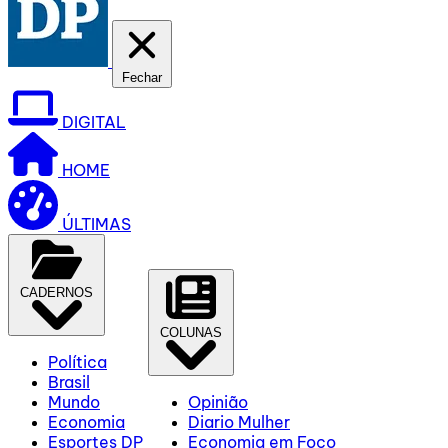
Fechar
DIGITAL
HOME
ÚLTIMAS
CADERNOS
COLUNAS
Política
Brasil
Mundo
Opinião
Economia
Diario Mulher
Esportes DP
Economia em Foco