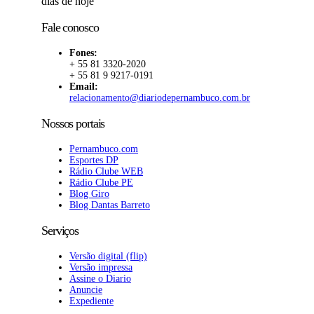
dias de hoje
Fale conosco
Fones:
+ 55 81 3320-2020
+ 55 81 9 9217-0191
Email:
relacionamento@diariodepernambuco.com.br
Nossos portais
Pernambuco.com
Esportes DP
Rádio Clube WEB
Rádio Clube PE
Blog Giro
Blog Dantas Barreto
Serviços
Versão digital (flip)
Versão impressa
Assine o Diario
Anuncie
Expediente