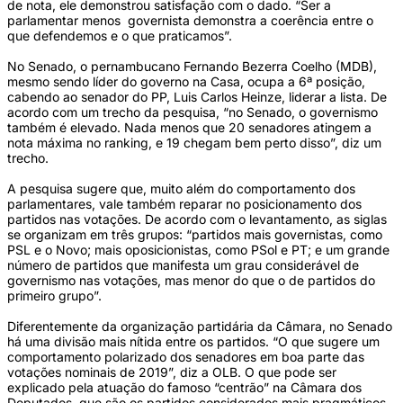
de nota, ele demonstrou satisfação com o dado. “Ser a
parlamentar menos governista demonstra a coerência entre o
que defendemos e o que praticamos”.
No Senado, o pernambucano Fernando Bezerra Coelho (MDB),
mesmo sendo líder do governo na Casa, ocupa a 6ª posição,
cabendo ao senador do PP, Luis Carlos Heinze, liderar a lista. De
acordo com um trecho da pesquisa, “no Senado, o governismo
também é elevado. Nada menos que 20 senadores atingem a
nota máxima no ranking, e 19 chegam bem perto disso”, diz um
trecho.
A pesquisa sugere que, muito além do comportamento dos
parlamentares, vale também reparar no posicionamento dos
partidos nas votações. De acordo com o levantamento, as siglas
se organizam em três grupos: “partidos mais governistas, como
PSL e o Novo; mais oposicionistas, como PSol e PT; e um grande
número de partidos que manifesta um grau considerável de
governismo nas votações, mas menor do que o de partidos do
primeiro grupo”.
Diferentemente da organização partidária da Câmara, no Senado
há uma divisão mais nítida entre os partidos. “O que sugere um
comportamento polarizado dos senadores em boa parte das
votações nominais de 2019”, diz a OLB. O que pode ser
explicado pela atuação do famoso “centrão” na Câmara dos
Deputados, que são os partidos considerados mais pragmáticos