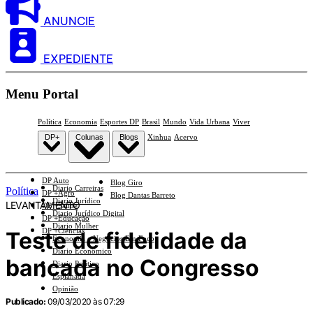
ANUNCIE
EXPEDIENTE
Menu Portal
Política
Economia
Esportes DP
Brasil
Mundo
Vida Urbana
Viver
DP+
Colunas
Blogs
Xinhua
Acervo
DP Auto
Blog Giro
Diario Carreiras
Política
DP +Agro
Blog Dantas Barreto
Diario Jurídico
LEVANTAMENTO
DP +Saúde
Diario Jurídico Digital
DP +Educação
Diario Mulher
DP +Ciências
Teste de fidelidade da
Economia e Negócios Em Foco
Diario Econômico
bancada no Congresso
Diario Político
Esplanada
Opinião
Publicado:
09/03/2020 às 07:29