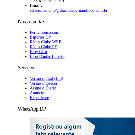
+ 55 81 9 9217-0191
Email:
relacionamento@diariodepernambuco.com.br
Nossos portais
Pernambuco.com
Esportes DP
Rádio Clube WEB
Rádio Clube PE
Blog Giro
Blog Dantas Barreto
Serviços
Versão digital (flip)
Versão impressa
Assine o Diario
Anuncie
Expediente
WhatsApp DP