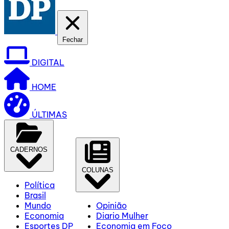
Fechar
DIGITAL
HOME
ÚLTIMAS
CADERNOS
COLUNAS
Política
Brasil
Mundo
Opinião
Economia
Diario Mulher
Esportes DP
Economia em Foco