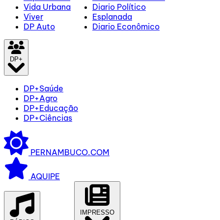
Vida Urbana
Diario Político
Viver
Esplanada
DP Auto
Diario Econômico
DP+
DP+Saúde
DP+Agro
DP+Educação
DP+Ciências
PERNAMBUCO.COM
AQUIPE
IMPRESSO