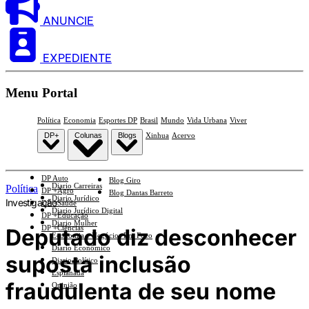
ANUNCIE
EXPEDIENTE
Menu Portal
Política
Economia
Esportes DP
Brasil
Mundo
Vida Urbana
Viver
DP+
Colunas
Blogs
Xinhua
Acervo
DP Auto
Blog Giro
Diario Carreiras
Política
DP +Agro
Blog Dantas Barreto
Diario Jurídico
Investigação
DP +Saúde
Diario Jurídico Digital
DP +Educação
Diario Mulher
DP +Ciências
Deputado diz desconhecer
Economia e Negócios Em Foco
Diario Econômico
suposta inclusão
Diario Político
Esplanada
fraudulenta de seu nome
Opinião