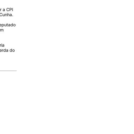
r a CPI
 Cunha.
deputado
um
ria
perda do