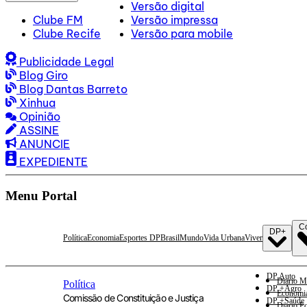
Versão digital
Clube FM
Versão impressa
Clube Recife
Versão para mobile
Publicidade Legal
Blog Giro
Blog Dantas Barreto
Xinhua
Opinião
ASSINE
ANUNCIE
EXPEDIENTE
Menu Portal
C
DP+
Política
Economia
Esportes DP
Brasil
Mundo
Vida Urbana
Viver
DP Auto
Diario M
Política
DP +Agro
Economi
Comissão de Constituição e Justiça
DP +Saúde
Diario E