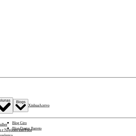
olunas
Blogs
Xinhua
Acervo
Blog Giro
ulher
Blog Dantas Barreto
a e Negócios Em Foco
conômico