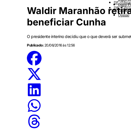
DP +Educa
Diario Po
Waldir Maranhão retir
DP +Ciênci
Esplanad
Opinião
beneficiar Cunha
O presidente interino decidiu que o que deverá ser submet
Publicado:
20/06/2016 às 12:56