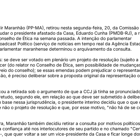
ir Maranhão (PP-MA), retirou nesta segunda-feira, 20, da Comissão
ajudar o presidente afastado da Casa, Eduardo Cunha (PMDB-RJ), a r
onselho de Ética na semana passada. A intenção do parlamentar
roadcast Político (serviço de notícias em tempo real da Agência Esta
 parlamentar maranhense determinou o arquivamento da consulta.
 se deve ser votado em plenário um projeto de resolução (sujeito a
cer (do relator no Conselho de Ética, sem possibilidade de mudanças
veio do conselho); se essas emendas podem prejudicar o representad
ção, é preciso deliberar sobre a proposta original da representação o
cou a retirada sob o argumento de que a CCJ já tinha se pronunciad
retudo, segundo ele, em relação ao que deve ser submetido à delib
m base nessa jurisprudência, o presidente interino decidiu que o que
 não o projeto de resolução e que, por esse motivo, "não há de se c
ra, Maranhão também decidiu retirar a consulta por motivos políticos
 confiança até nos interlocutores de seu partido e no chamado "Cen
-, que quer voltar a ser um vice-presidente da Casa e ficar longe do