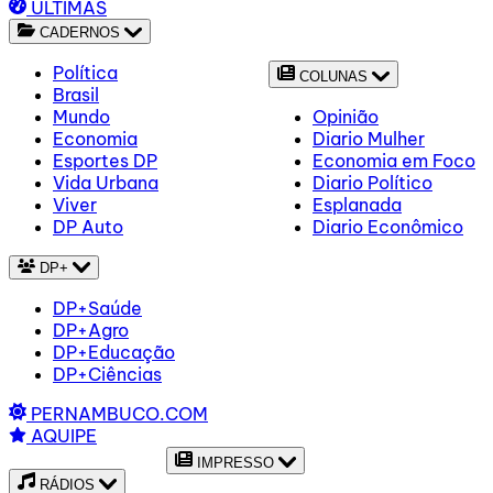
ÚLTIMAS
CADERNOS
Política
COLUNAS
Brasil
Mundo
Opinião
Economia
Diario Mulher
Esportes DP
Economia em Foco
Vida Urbana
Diario Político
Viver
Esplanada
DP Auto
Diario Econômico
DP+
DP+Saúde
DP+Agro
DP+Educação
DP+Ciências
PERNAMBUCO.COM
AQUIPE
IMPRESSO
RÁDIOS