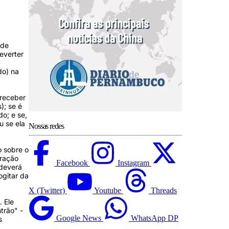
 de
everter
do) na
 receber
); se é
o; e se,
u se ela
Nossas redes
o sobre o
eração
Facebook
Instagram
 deverá
ogitar da
X (Twitter)
Youtube
Threads
. Ele
trão" -
Google News
WhatsApp DP
s