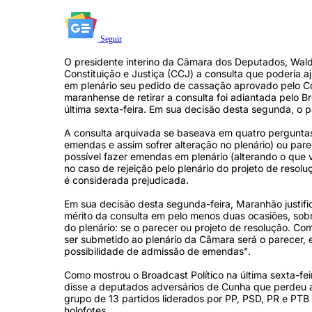
Seguir
O presidente interino da Câmara dos Deputados, Wald
Constituição e Justiça (CCJ) a consulta que poderia 
em plenário seu pedido de cassação aprovado pelo C
maranhense de retirar a consulta foi adiantada pelo B
última sexta-feira. Em sua decisão desta segunda, o
A consulta arquivada se baseava em quatro perguntas:
emendas e assim sofrer alteração no plenário) ou pare
possível fazer emendas em plenário (alterando o que 
no caso de rejeição pelo plenário do projeto de resolu
é considerada prejudicada.
Em sua decisão desta segunda-feira, Maranhão justifi
mérito da consulta em pelo menos duas ocasiões, sob
do plenário: se o parecer ou projeto de resolução. Co
ser submetido ao plenário da Câmara será o parecer, e
possibilidade de admissão de emendas".
Como mostrou o Broadcast Político na última sexta-fei
disse a deputados adversários de Cunha que perdeu a
grupo de 13 partidos liderados por PP, PSD, PR e PTB 
holofotes.