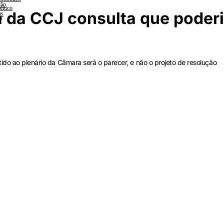
ção
lítico
a da CCJ consulta que poder
as
a
ido ao plenário da Câmara será o parecer, e não o projeto de resolução