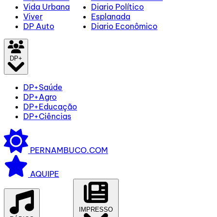
Vida Urbana
Diario Político
Viver
Esplanada
DP Auto
Diario Econômico
DP+
DP+Saúde
DP+Agro
DP+Educação
DP+Ciências
PERNAMBUCO.COM
AQUIPE
IMPRESSO