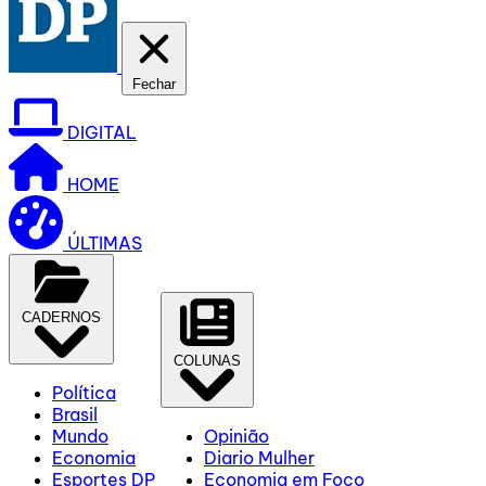
Fechar
DIGITAL
HOME
ÚLTIMAS
CADERNOS
COLUNAS
Política
Brasil
Mundo
Opinião
Economia
Diario Mulher
Esportes DP
Economia em Foco