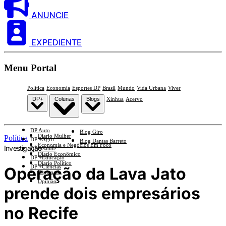
ANUNCIE
EXPEDIENTE
Menu Portal
Política
Economia
Esportes DP
Brasil
Mundo
Vida Urbana
Viver
DP+
Colunas
Blogs
Xinhua
Acervo
DP Auto
Blog Giro
Diario Mulher
Política
DP +Agro
Blog Dantas Barreto
Economia e Negócios Em Foco
Investigação
DP +Saúde
Diario Econômico
DP +Educação
Diario Político
DP +Ciências
Operação da Lava Jato
Esplanada
Opinião
prende dois empresários
no Recife