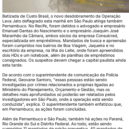
Batizada de Custo Brasil, o novo desdobramento da Operação
Lava Jato deflagrado esta manhã em São Paulo atinge também
Pernambuco. No Recife, foram detidos o advogado e empresário
Emanuel Dantas do Nascimento e o empresário Joaquim José
Maranhão da Câmara, ambos sócios da empresa Consulcred,
especializada em empréstimos. Mandados de busca e apreensão
foram cumpridos nos bairros de Boa Viagem, Jaqueira e no
escritório da empresa, na Ilha do Leite, onde foram apreendidos
dois HDs e um notebook, além de planilhas de empréstimos
consignados. Os suspeitos devem chegar a capital paulista ainda
esta tarde.
De acordo com o superintendente de comunicação da Polícia
Federal, Geovane Santoro, "essas pessoas estão sendo
investigadas por crimes relacionados a propinas ligadas ao
Ministério do Planejamento, Orçamento e Gestão, mas os
detalhes mais aprofundados só poderão ser relatados pelos
investigadores em São Paulo, onde a operação está sendo
conduzida", explica. O superintendente também enfatizou que,
em Pernambuco, as ações foram concluídas.
Além de Pernambuco e São Paulo, também há ações no Paraná,
Rio Grande do Sul e Distrito Federal. Ao todo, estão sendo
cumpridos 11 mandados de prisão preventiva, 40 mandados de