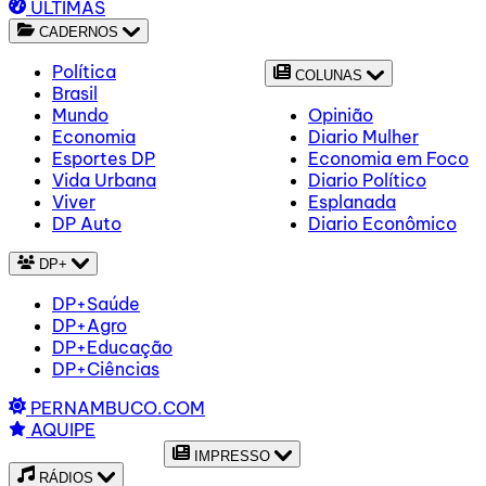
ÚLTIMAS
CADERNOS
Política
COLUNAS
Brasil
Mundo
Opinião
Economia
Diario Mulher
Esportes DP
Economia em Foco
Vida Urbana
Diario Político
Viver
Esplanada
DP Auto
Diario Econômico
DP+
DP+Saúde
DP+Agro
DP+Educação
DP+Ciências
PERNAMBUCO.COM
AQUIPE
IMPRESSO
RÁDIOS