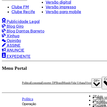
Versão digital
Clube FM
Versão impressa
Clube Recife
Versão para mobile
Publicidade Legal
Blog Giro
Blog Dantas Barreto
Xinhua
Opinião
ASSINE
ANUNCIE
EXPEDIENTE
Menu Portal
C
DP+
Política
Economia
Esportes DP
Brasil
Mundo
Vida Urbana
Viver
DP Auto
Diario M
Política
DP +Agro
Economi
Operação
DP +Saúde
Diario E