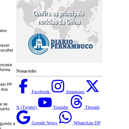
iano
haver
ocultar
anceira
 forma
Nossas redes
pelo PP
 dos
Facebook
Instagram
a se
X (Twitter)
Youtube
Threads
berto
Google News
WhatsApp DP
egundo a
m