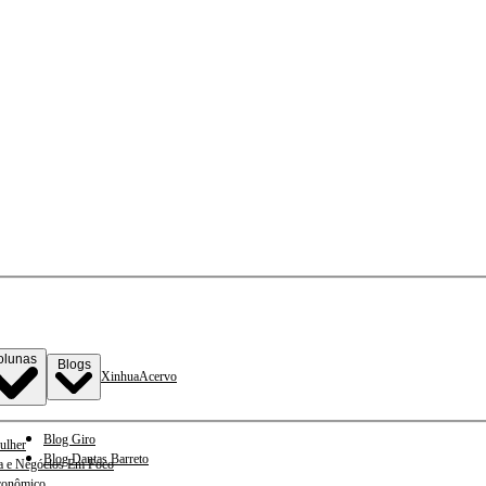
olunas
Blogs
Xinhua
Acervo
Blog Giro
ulher
Blog Dantas Barreto
a e Negócios Em Foco
conômico