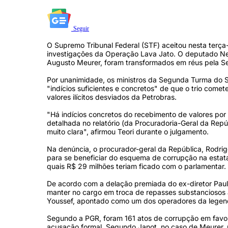
Seguir
O Supremo Tribunal Federal (STF) aceitou nesta terç
investigações da Operação Lava Jato. O deputado Nels
Augusto Meurer, foram transformados em réus pela S
Por unanimidade, os ministros da Segunda Turma do ST
"indícios suficientes e concretos" de que o trio come
valores ilícitos desviados da Petrobras.
"Há indícios concretos do recebimento de valores por
detalhada no relatório (da Procuradoria-Geral da Repú
muito clara", afirmou Teori durante o julgamento.
Na denúncia, o procurador-geral da República, Rodri
para se beneficiar do esquema de corrupção na estata
quais R$ 29 milhões teriam ficado com o parlamentar.
De acordo com a delação premiada do ex-diretor Paulo
manter no cargo em troca de repasses substanciosos à
Youssef, apontado como um dos operadores da lege
Segundo a PGR, foram 161 atos de corrupção em favor 
acusação formal. Segundo Janot, no caso de Meurer, p