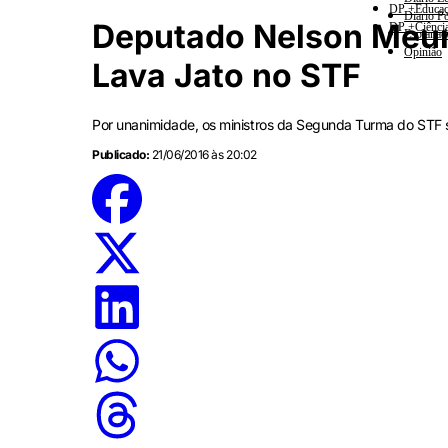
DP +Educa
Diario Po
Deputado Nelson Meure
DP +Ciênci
Esplanad
Opinião
Lava Jato no STF
Por unanimidade, os ministros da Segunda Turma do STF s
Publicado:
21/06/2016 às 20:02