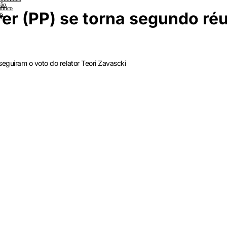
ção
lítico
r (PP) se torna segundo réu
as
a
eguiram o voto do relator Teori Zavascki