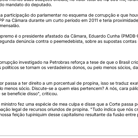
a do mandato do deputado.
da participação do parlamentar no esquema de corrupção e que hou
 PP na Câmara durante um curto período em 2011 e teria proximidad
 mensalão.
 Supremo é o presidente afastado da Câmara, Eduardo Cunha (PMDB-
 a segunda denúncia contra o peemedebista, sobre as supostas contas
rupção investigado na Petrobras reforça a tese de que o Brasil cri
 políticos se tornam os verdadeiros donos, ou pelo menos sócios, d
r passa a ter direito a um porcentual de propina, isso se traduz ex
o menos sócio. Discute-se a quem elas pertencem? A nós, cara páli
se beneficie disso", criticou.
, o ministro fez uma espécie de mea culpa e disse que a Corte passa 
doação legal de recursos oriundos de propina. "Tudo indica que nós c
nossa feição tupiniquim desse capitalismo resultante da fusão entre 