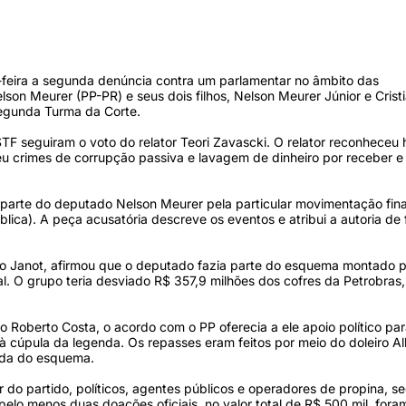
a-feira a segunda denúncia contra um parlamentar no âmbito das
on Meurer (PP-PR) e seus dois filhos, Nelson Meurer Júnior e Crist
egunda Turma da Corte.
F seguiram o voto do relator Teori Zavascki. O relator reconheceu 
teu crimes de corrupção passiva e lavagem de dinheiro por receber e 
 parte do deputado Nelson Meurer pela particular movimentação fin
blica). A peça acusatória descreve os eventos e atribui a autoria de
go Janot, afirmou que o deputado fazia parte do esquema montado 
l. O grupo teria desviado R$ 357,9 milhões dos cofres da Petrobras,
 Roberto Costa, o acordo com o PP oferecia a ele apoio político par
 cúpula da legenda. Os repasses eram feitos por meio do doleiro Al
nda do esquema.
do partido, políticos, agentes públicos e operadores de propina, s
elo menos duas doações oficiais, no valor total de R$ 500 mil, fora