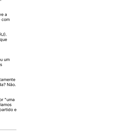
ve a
e com
RJ).
 que
ou um
as
atamente
da? Não.
por "uma
riamos
partido e