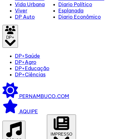
Vida Urbana
Diario Político
Viver
Esplanada
DP Auto
Diario Econômico
DP+
DP+Saúde
DP+Agro
DP+Educação
DP+Ciências
PERNAMBUCO.COM
AQUIPE
IMPRESSO