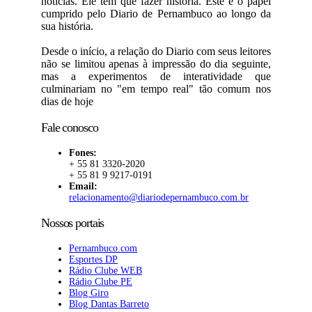
notícias. Ele tem que fazer história. Este é o papel
cumprido pelo Diario de Pernambuco ao longo da
sua história.
Desde o início, a relação do Diario com seus leitores
não se limitou apenas à impressão do dia seguinte,
mas a experimentos de interatividade que
culminariam no "em tempo real" tão comum nos
dias de hoje
Fale conosco
Fones:
+ 55 81 3320-2020
+ 55 81 9 9217-0191
Email:
relacionamento@diariodepernambuco.com.br
Nossos portais
Pernambuco.com
Esportes DP
Rádio Clube WEB
Rádio Clube PE
Blog Giro
Blog Dantas Barreto