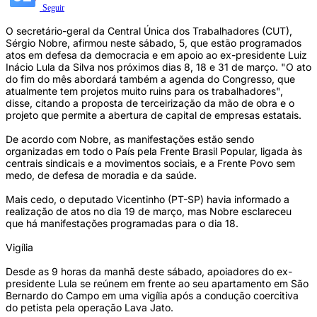
Seguir
O secretário-geral da Central Única dos Trabalhadores (CUT),
Sérgio Nobre, afirmou neste sábado, 5, que estão programados
atos em defesa da democracia e em apoio ao ex-presidente Luiz
Inácio Lula da Silva nos próximos dias 8, 18 e 31 de março. "O ato
do fim do mês abordará também a agenda do Congresso, que
atualmente tem projetos muito ruins para os trabalhadores",
disse, citando a proposta de terceirização da mão de obra e o
projeto que permite a abertura de capital de empresas estatais.
De acordo com Nobre, as manifestações estão sendo
organizadas em todo o País pela Frente Brasil Popular, ligada às
centrais sindicais e a movimentos sociais, e a Frente Povo sem
medo, de defesa de moradia e da saúde.
Mais cedo, o deputado Vicentinho (PT-SP) havia informado a
realização de atos no dia 19 de março, mas Nobre esclareceu
que há manifestações programadas para o dia 18.
Vigília
Desde as 9 horas da manhã deste sábado, apoiadores do ex-
presidente Lula se reúnem em frente ao seu apartamento em São
Bernardo do Campo em uma vigília após a condução coercitiva
do petista pela operação Lava Jato.