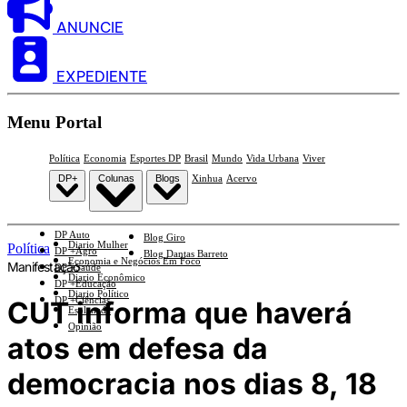
ANUNCIE
EXPEDIENTE
Menu Portal
Política
Economia
Esportes DP
Brasil
Mundo
Vida Urbana
Viver
DP+
Colunas
Blogs
Xinhua
Acervo
DP Auto
Blog Giro
Diario Mulher
Política
DP +Agro
Blog Dantas Barreto
Economia e Negócios Em Foco
Manifestação
DP +Saúde
Diario Econômico
DP +Educação
Diario Político
DP +Ciências
CUT informa que haverá
Esplanada
Opinião
atos em defesa da
democracia nos dias 8, 18