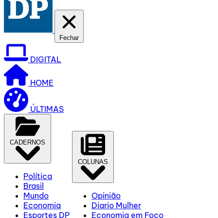
Fechar
DIGITAL
HOME
ÚLTIMAS
CADERNOS
COLUNAS
Política
Brasil
Mundo
Opinião
Economia
Diario Mulher
Esportes DP
Economia em Foco