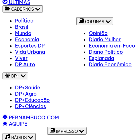
ÚLTIMAS
CADERNOS
Política
COLUNAS
Brasil
Mundo
Opinião
Economia
Diario Mulher
Esportes DP
Economia em Foco
Vida Urbana
Diario Político
Viver
Esplanada
DP Auto
Diario Econômico
DP+
DP+Saúde
DP+Agro
DP+Educação
DP+Ciências
PERNAMBUCO.COM
AQUIPE
IMPRESSO
RÁDIOS