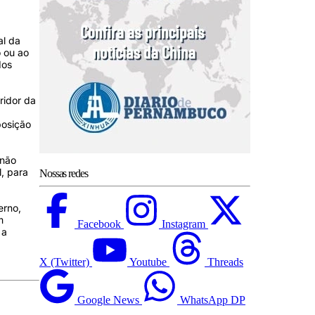
al da
 ou ao
dos
ridor da
posição
 não
l, para
Nossas redes
erno,
m
Facebook
Instagram
 a
X (Twitter)
Youtube
Threads
Google News
WhatsApp DP