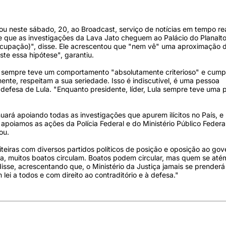
ou neste sábado, 20, ao Broadcast, serviço de notícias em tempo re
 que as investigações da Lava Jato cheguem ao Palácio do Planalto
ocupação)", disse. Ele acrescentou que "nem vê" uma aproximação 
te essa hipótese", garantiu.
 sempre teve um comportamento "absolutamente criterioso" e cump
amente, respeitam a sua seriedade. Isso é indiscutível, é uma pessoa
defesa de Lula. "Enquanto presidente, líder, Lula sempre teve uma 
uará apoiando todas as investigações que apurem ilícitos no País, e
apoiamos as ações da Polícia Federal e do Ministério Público Federa
ou.
iras com diversos partidos políticos de posição e oposição ao gov
a, muitos boatos circulam. Boatos podem circular, mas quem se até
disse, acrescentando que, o Ministério da Justiça jamais se prenderá
ei a todos e com direito ao contraditório e à defesa."