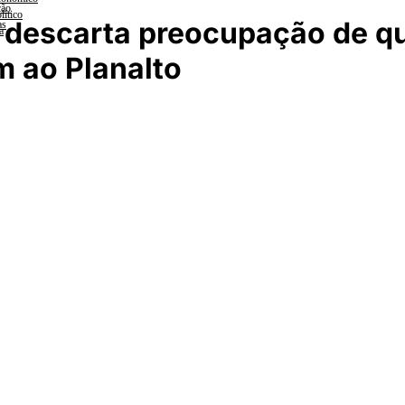
ção
lítico
 descarta preocupação de q
as
a
 ao Planalto