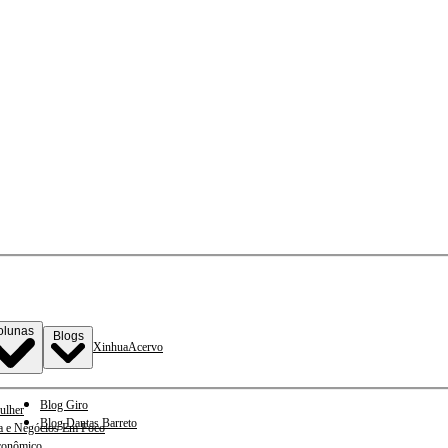
olunas
Blogs
Xinhua
Acervo
Blog Giro
ulher
Blog Dantas Barreto
a e Negócios Em Foco
conômico