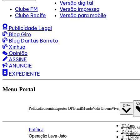
Versão digital
Clube FM
Versão impressa
Clube Recife
Versão para mobile
Publicidade Legal
Blog Giro
Blog Dantas Barreto
Xinhua
Opinião
ASSINE
ANUNCIE
EXPEDIENTE
Menu Portal
C
DP+
Política
Economia
Esportes DP
Brasil
Mundo
Vida Urbana
Viver
DP Auto
Diario M
Política
DP +Agro
Economi
Operação Lava-Jato
DP +Saúde
Diario E