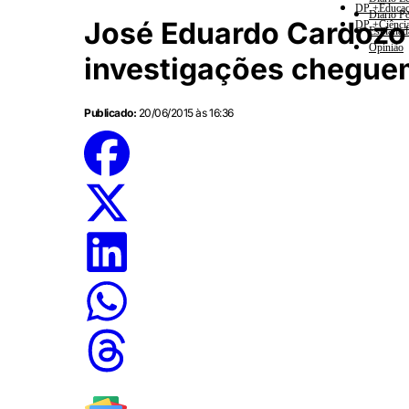
DP +Educa
Diario Po
José Eduardo Cardozo
DP +Ciênci
Esplanad
Opinião
investigações cheguem
Publicado:
20/06/2015 às 16:36