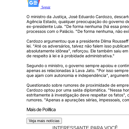
Seguir
O ministro da Justiça, José Eduardo Cardozo, descart
Agência Estado, qualquer preocupação do governo de
ex-presidente Lula. "De forma nenhuma (há essa pre
processos com o Palácio. "De forma nenhuma, não exis
Cardozo argumentou que a presidente Dilma Rousseff
lei. "Até os adversários, talvez não falem isso public
absolutamente idônea", reforçou. Ele também saiu em 
de respeito à lei e à probidade administrativa."
Segundo o ministro, o governo sempre apoiou e contin
apenas as relacionadas à Lava Jato. "Por isso sempre 
que ajam com autonomia e independência", argument
Questionado sobre rumores de proximidade de empreite
Cardozo optou por uma saída diplomática. "Nessa hor
estritamente à investigação deve respeitar os fatos", 
rumores. "Apenas a apurações sérias, impessoais, com l
Mais de Política
Veja mais notícias