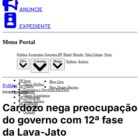
ANUNCIE
EXPEDIENTE
Menu Portal
Política
Economia
Esportes DP
Brasil
Mundo
Vida Urbana
Viver
DP+
Colunas
Blogs
Xinhua
Acervo
DP Auto
Blog Giro
Diario Mulher
Política
DP +Agro
Blog Dantas Barreto
Economia e Negócios Em Foco
Investigações
DP +Saúde
Diario Econômico
DP +Educação
Diario Político
DP +Ciências
Cardozo nega preocupação
Esplanada
Opinião
do governo com 12ª fase
da Lava-Jato