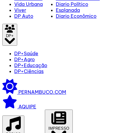
Vida Urbana
Diario Político
Viver
Esplanada
DP Auto
Diario Econômico
DP+
DP+Saúde
DP+Agro
DP+Educação
DP+Ciências
PERNAMBUCO.COM
AQUIPE
IMPRESSO