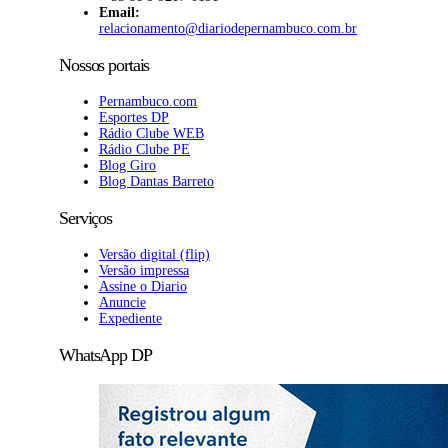
Email:
relacionamento@diariodepernambuco.com.br
Nossos portais
Pernambuco.com
Esportes DP
Rádio Clube WEB
Rádio Clube PE
Blog Giro
Blog Dantas Barreto
Serviços
Versão digital (flip)
Versão impressa
Assine o Diario
Anuncie
Expediente
WhatsApp DP