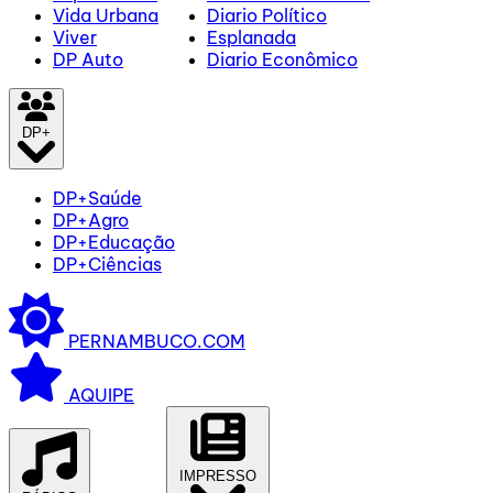
Vida Urbana
Diario Político
Viver
Esplanada
DP Auto
Diario Econômico
DP+
DP+Saúde
DP+Agro
DP+Educação
DP+Ciências
PERNAMBUCO.COM
AQUIPE
IMPRESSO