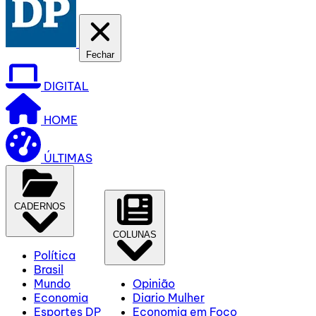
Fechar
DIGITAL
HOME
ÚLTIMAS
CADERNOS
COLUNAS
Política
Brasil
Mundo
Opinião
Economia
Diario Mulher
Esportes DP
Economia em Foco