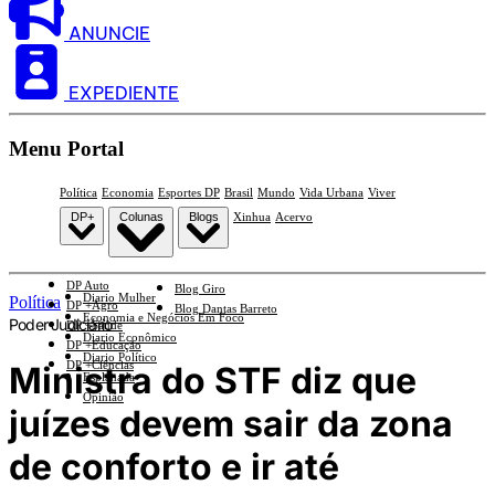
ANUNCIE
EXPEDIENTE
Menu Portal
Política
Economia
Esportes DP
Brasil
Mundo
Vida Urbana
Viver
DP+
Colunas
Blogs
Xinhua
Acervo
DP Auto
Blog Giro
Diario Mulher
Política
DP +Agro
Blog Dantas Barreto
Economia e Negócios Em Foco
Poder Judiciário
DP +Saúde
Diario Econômico
DP +Educação
Diario Político
DP +Ciências
Ministra do STF diz que
Esplanada
Opinião
juízes devem sair da zona
de conforto e ir até