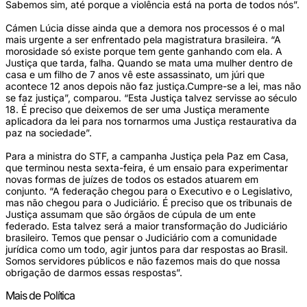
Sabemos sim, até porque a violência está na porta de todos nós”.
Cámen Lúcia disse ainda que a demora nos processos é o mal
mais urgente a ser enfrentado pela magistratura brasileira. “A
morosidade só existe porque tem gente ganhando com ela. A
Justiça que tarda, falha. Quando se mata uma mulher dentro de
casa e um filho de 7 anos vê este assassinato, um júri que
acontece 12 anos depois não faz justiça.Cumpre-se a lei, mas não
se faz justiça”, comparou. “Esta Justiça talvez servisse ao século
18. É preciso que deixemos de ser uma Justiça meramente
aplicadora da lei para nos tornarmos uma Justiça restaurativa da
paz na sociedade”.
Para a ministra do STF, a campanha Justiça pela Paz em Casa,
que terminou nesta sexta-feira, é um ensaio para experimentar
novas formas de juízes de todos os estados atuarem em
conjunto. “A federação chegou para o Executivo e o Legislativo,
mas não chegou para o Judiciário. É preciso que os tribunais de
Justiça assumam que são órgãos de cúpula de um ente
federado. Esta talvez será a maior transformação do Judiciário
brasileiro. Temos que pensar o Judiciário com a comunidade
jurídica como um todo, agir juntos para dar respostas ao Brasil.
Somos servidores públicos e não fazemos mais do que nossa
obrigação de darmos essas respostas”.
Mais de Política