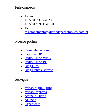
Fale conosco
Fones:
+ 55 81 3320-2020
+ 55 81 9 9217-0191
Email:
relacionamento@diariodepernambuco.com.br
Nossos portais
Pernambuco.com
Esportes DP
Rádio Clube WEB
Rádio Clube PE
Blog Giro
Blog Dantas Barreto
Serviços
Versão digital (flip)
Versão impressa
Assine o Diario
Anuncie
Expediente