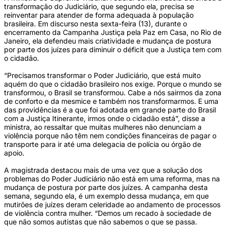
transformação do Judiciário, que segundo ela, precisa se
reinventar para atender de forma adequada à população
brasileira. Em discurso nesta sexta-feira (13), durante o
encerramento da Campanha Justiça pela Paz em Casa, no Rio de
Janeiro, ela defendeu mais criatividade e mudança de postura
por parte dos juízes para diminuir o déficit que a Justiça tem com
o cidadão.
“Precisamos transformar o Poder Judiciário, que está muito
aquém do que o cidadão brasileiro nos exige. Porque o mundo se
transformou, o Brasil se transformou. Cabe a nós sairmos da zona
de conforto e da mesmice e também nos transformarmos. E uma
das providências é a que foi adotada em grande parte do Brasil
com a Justiça Itinerante, irmos onde o cidadão está”, disse a
ministra, ao ressaltar que muitas mulheres não denunciam a
violência porque não têm nem condições financeiras de pagar o
transporte para ir até uma delegacia de polícia ou órgão de
apoio.
A magistrada destacou mais de uma vez que a solução dos
problemas do Poder Judiciário não está em uma reforma, mas na
mudança de postura por parte dos juízes. A campanha desta
semana, segundo ela, é um exemplo dessa mudança, em que
mutirões de juízes deram celeridade ao andamento de processos
de violência contra mulher. “Demos um recado à sociedade de
que não somos autistas que não sabemos o que se passa.