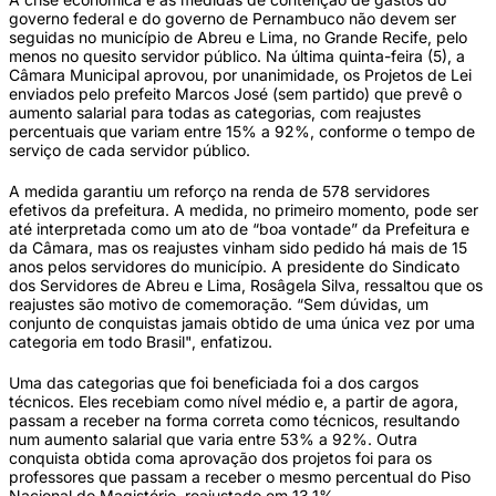
governo federal e do governo de Pernambuco não devem ser
seguidas no município de Abreu e Lima, no Grande Recife, pelo
menos no quesito servidor público. Na última quinta-feira (5), a
Câmara Municipal aprovou, por unanimidade, os Projetos de Lei
enviados pelo prefeito Marcos José (sem partido) que prevê o
aumento salarial para todas as categorias, com reajustes
percentuais que variam entre 15% a 92%, conforme o tempo de
serviço de cada servidor público.
A medida garantiu um reforço na renda de 578 servidores
efetivos da prefeitura. A medida, no primeiro momento, pode ser
até interpretada como um ato de “boa vontade” da Prefeitura e
da Câmara, mas os reajustes vinham sido pedido há mais de 15
anos pelos servidores do município. A presidente do Sindicato
dos Servidores de Abreu e Lima, Rosâgela Silva, ressaltou que os
reajustes são motivo de comemoração. “Sem dúvidas, um
conjunto de conquistas jamais obtido de uma única vez por uma
categoria em todo Brasil", enfatizou.
Uma das categorias que foi beneficiada foi a dos cargos
técnicos. Eles recebiam como nível médio e, a partir de agora,
passam a receber na forma correta como técnicos, resultando
num aumento salarial que varia entre 53% a 92%. Outra
conquista obtida coma aprovação dos projetos foi para os
professores que passam a receber o mesmo percentual do Piso
Nacional do Magistério, reajustado em 13,1%.