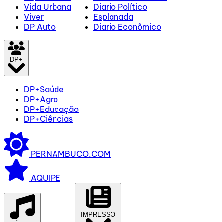
Vida Urbana
Diario Político
Viver
Esplanada
DP Auto
Diario Econômico
DP+
DP+Saúde
DP+Agro
DP+Educação
DP+Ciências
PERNAMBUCO.COM
AQUIPE
IMPRESSO