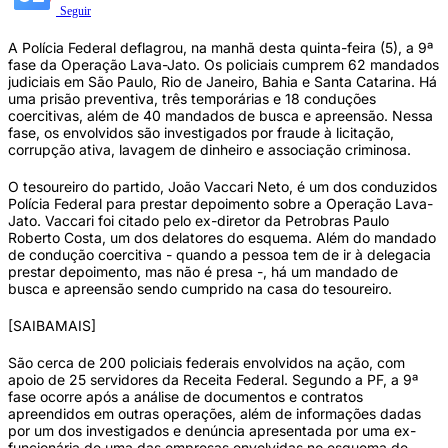
Seguir
A Polícia Federal deflagrou, na manhã desta quinta-feira (5), a 9ª
fase da Operação Lava-Jato. Os policiais cumprem 62 mandados
judiciais em São Paulo, Rio de Janeiro, Bahia e Santa Catarina. Há
uma prisão preventiva, três temporárias e 18 conduções
coercitivas, além de 40 mandados de busca e apreensão. Nessa
fase, os envolvidos são investigados por fraude à licitação,
corrupção ativa, lavagem de dinheiro e associação criminosa.
O tesoureiro do partido, João Vaccari Neto, é um dos conduzidos
Polícia Federal para prestar depoimento sobre a Operação Lava-
Jato. Vaccari foi citado pelo ex-diretor da Petrobras Paulo
Roberto Costa, um dos delatores do esquema. Além do mandado
de condução coercitiva - quando a pessoa tem de ir à delegacia
prestar depoimento, mas não é presa -, há um mandado de
busca e apreensão sendo cumprido na casa do tesoureiro.
[SAIBAMAIS]
São cerca de 200 policiais federais envolvidos na ação, com
apoio de 25 servidores da Receita Federal. Segundo a PF, a 9ª
fase ocorre após a análise de documentos e contratos
apreendidos em outras operações, além de informações dadas
por um dos investigados e denúncia apresentada por uma ex-
funcionária de uma das empresas envolvidas no esquema de