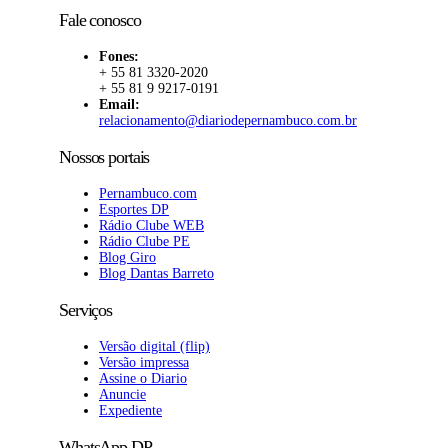
Fale conosco
Fones:
+ 55 81 3320-2020
+ 55 81 9 9217-0191
Email:
relacionamento@diariodepernambuco.com.br
Nossos portais
Pernambuco.com
Esportes DP
Rádio Clube WEB
Rádio Clube PE
Blog Giro
Blog Dantas Barreto
Serviços
Versão digital (flip)
Versão impressa
Assine o Diario
Anuncie
Expediente
WhatsApp DP