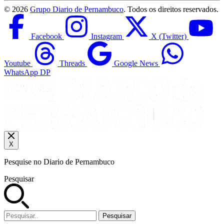
©
2026
Grupo Diario de Pernambuco
. Todos os direitos reservados.
Facebook
Instagram
X (Twitter)
Youtube
Threads
Google News
WhatsApp DP
X
Pesquise no Diario de Pernambuco
Pesquisar
Pesquisar