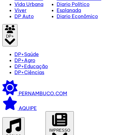
Vida Urbana
Diario Político
Viver
Esplanada
DP Auto
Diario Econômico
DP+
DP+Saúde
DP+Agro
DP+Educação
DP+Ciências
PERNAMBUCO.COM
AQUIPE
IMPRESSO