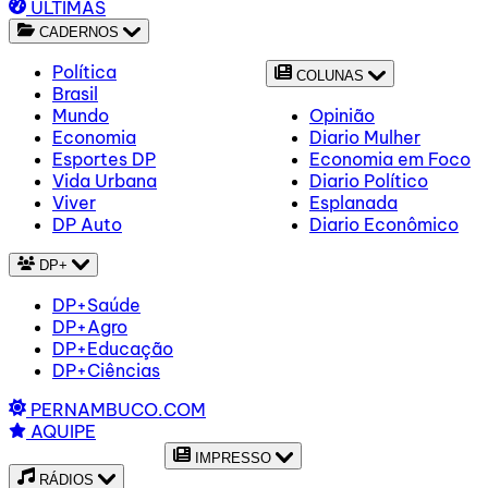
ÚLTIMAS
CADERNOS
Política
COLUNAS
Brasil
Mundo
Opinião
Economia
Diario Mulher
Esportes DP
Economia em Foco
Vida Urbana
Diario Político
Viver
Esplanada
DP Auto
Diario Econômico
DP+
DP+Saúde
DP+Agro
DP+Educação
DP+Ciências
PERNAMBUCO.COM
AQUIPE
IMPRESSO
RÁDIOS