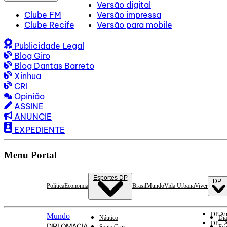
Versão digital
Clube FM
Versão impressa
Clube Recife
Versão para mobile
Publicidade Legal
Blog Giro
Blog Dantas Barreto
Xinhua
CRI
Opinião
ASSINE
ANUNCIE
EXPEDIENTE
Menu Portal
Esportes DP
DP+
Política
Economia
Brasil
Mundo
Vida Urbana
Viver
DP Au
Mundo
Náutico
Dia
DP +A
DIPLOMACIA