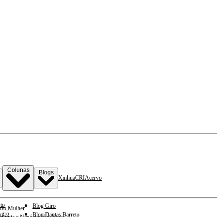
Colunas
Blogs
Xinhua
CRI
Acervo
to
Blog Giro
rio Mulher
gro
Blog Dantas Barreto