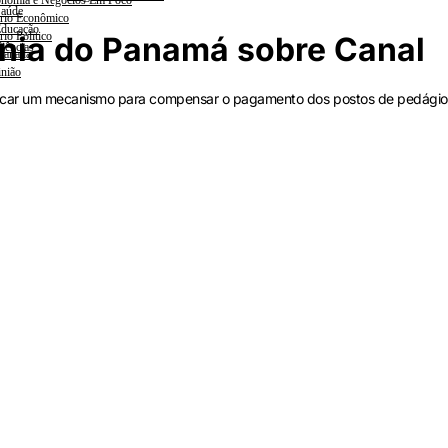
nomia e Negócios Em Foco
aúde
rio Econômico
ducação
rio Político
nia do Panamá sobre Canal
iências
lanada
nião
icar um mecanismo para compensar o pagamento dos postos de pedágio