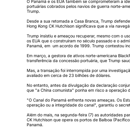
O Panamá e os EUA também se comprometeram a iden
portuárias cobrados pelos navios de guerra norte-ame
Trump.
Desde a sua retomada a Casa Branca, Trump defendeu
Hong Kong CK Hutchison significava que a via navegá
Trump insistiu e ameaçou recuperar, mesmo com o uso
os EUA que o construíram no século passado e o admini
Panamá, em um acordo de 1999. Trump contestou incl
Em março, a gestora de ativos norte-americana Blac
transferência da concessão portuária, que Trump sau
Mas, a transação foi interrompida por uma investiga
avaliado em cerca de 23 bilhões de dólares.
No entanto, antes da divulgação da declaração conju
que "a China comunista" ponha em risco a operação do 
"O Canal do Panamá enfrenta novas ameaças. Os Estad
operação ou a integridade do canal", garantiu o secre
Além do mais, na segunda-feira (7) as autoridades pa
CK Hutchison que opera os portos de Balboa (Pacífico)
Panamá.