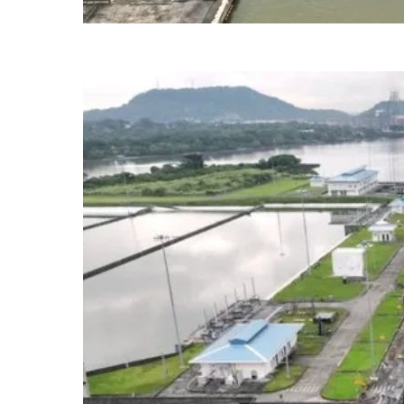
Trump insistiu e ameaçou recuperar, mesmo com o uso de força milit