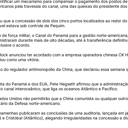
tificar um mecanismo para compensar o pagamento dos postos de 
ricanos pela travessia do canal, uma das queixas do presidente dos
 que a concessão de dois dos cinco portos localizados ao redor do
vel estava sob controle de Pequim.
 de força militar, o Canal do Panamá para a gestão norte-american
straram durante mais de oito décadas, até à transferência definitiv
usive o acordo.
kRock anunciou ter acordado com a empresa operadora chinesa CK H
dou como uma vitória.
ção do regulador antimonopólio da China, que declarou essa semana 
nta do Panamá e dos EUA, Pete Hegseth afirmou que a administração
canal interoceânico, que liga os oceanos Atlântico e Pacífico.
os Unidos não permitirão que a China comunista ou qualquer outro
tário da Defesa norte-americano.
namenhas publicaram as conclusões de uma auditoria, lançada em jan
 e Cristóbal (Atlântico), alegando irregularidades na concessão e d