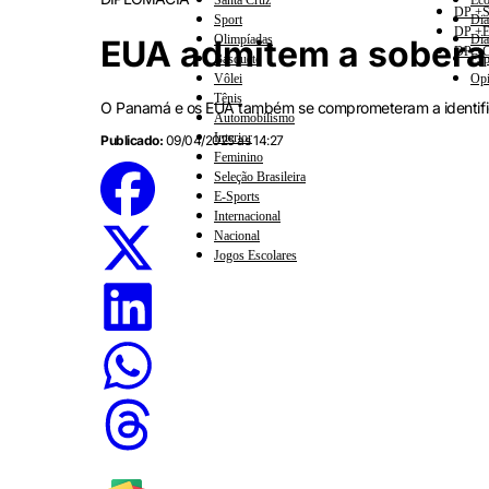
Santa Cruz
Eco
DP +S
Sport
Dia
DP +E
Olimpíadas
Dia
EUA admitem a sobera
DP +C
Basquete
Esp
Vôlei
Opi
Tênis
O Panamá e os EUA também se comprometeram a identif
Automobilismo
Interior
Publicado:
09/04/2025 às 14:27
Feminino
Seleção Brasileira
E-Sports
Internacional
Nacional
Jogos Escolares