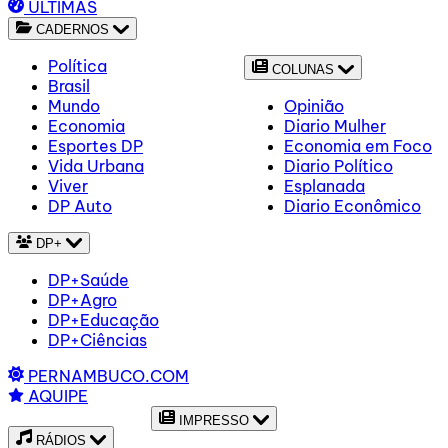
ÚLTIMAS
CADERNOS
Política
COLUNAS
Brasil
Mundo
Opinião
Economia
Diario Mulher
Esportes DP
Economia em Foco
Vida Urbana
Diario Político
Viver
Esplanada
DP Auto
Diario Econômico
DP+
DP+Saúde
DP+Agro
DP+Educação
DP+Ciências
PERNAMBUCO.COM
AQUIPE
IMPRESSO
RÁDIOS