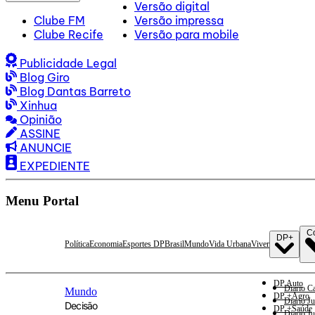
Versão digital
Clube FM
Versão impressa
Clube Recife
Versão para mobile
Publicidade Legal
Blog Giro
Blog Dantas Barreto
Xinhua
Opinião
ASSINE
ANUNCIE
EXPEDIENTE
Menu Portal
C
DP+
Política
Economia
Esportes DP
Brasil
Mundo
Vida Urbana
Viver
DP Auto
Diario Ca
Mundo
DP +Agro
Diario Ju
Decisão
DP +Saúde
Diario Ju