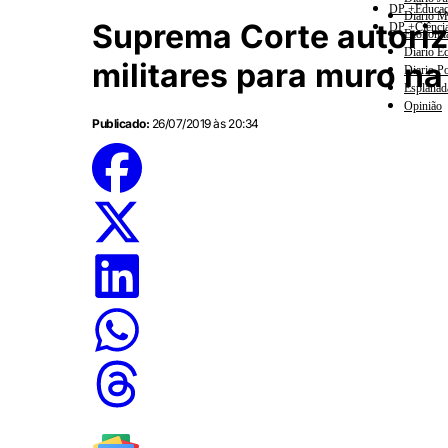
DP +Educa
Diario M
Suprema Corte autoriz
DP +Ciênci
Economi
Diario E
militares para muro na
Diario Po
Esplanad
Opinião
Publicado:
26/07/2019 às 20:34