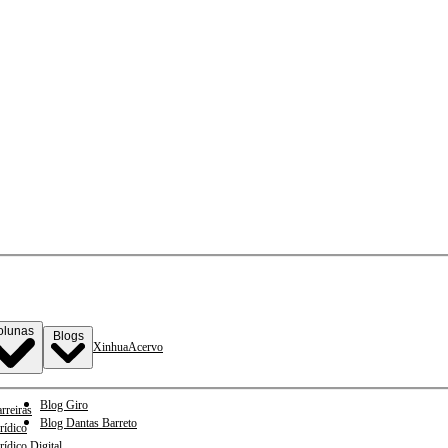
olunas
Blogs
Xinhua
Acervo
Blog Giro
rreiras
Blog Dantas Barreto
rídico
rídico Digital