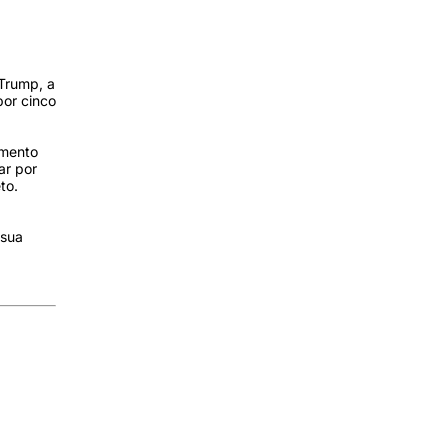
Trump, a
por cinco
amento
ar por
to.
 sua