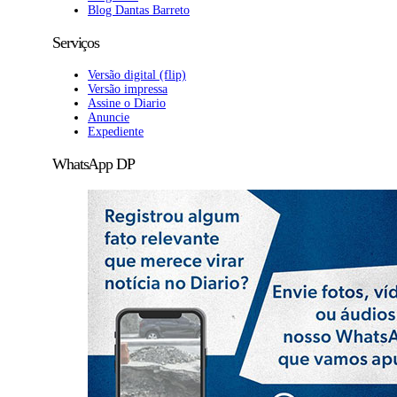
Blog Dantas Barreto
Serviços
Versão digital (flip)
Versão impressa
Assine o Diario
Anuncie
Expediente
WhatsApp DP