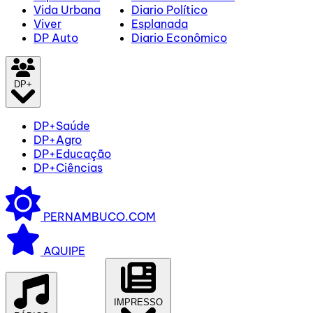
Vida Urbana
Diario Político
Viver
Esplanada
DP Auto
Diario Econômico
DP+
DP+Saúde
DP+Agro
DP+Educação
DP+Ciências
PERNAMBUCO.COM
AQUIPE
IMPRESSO