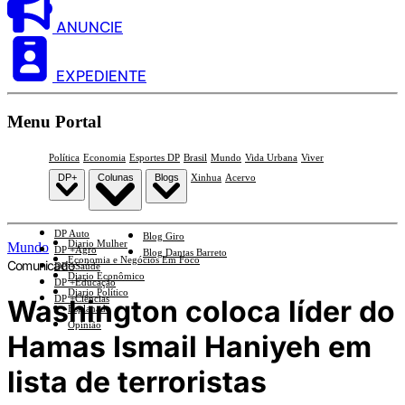
ANUNCIE
EXPEDIENTE
Menu Portal
Política
Economia
Esportes DP
Brasil
Mundo
Vida Urbana
Viver
DP+
Colunas
Blogs
Xinhua
Acervo
DP Auto
Blog Giro
Diario Mulher
Mundo
DP +Agro
Blog Dantas Barreto
Economia e Negócios Em Foco
Comunicado
DP +Saúde
Diario Econômico
DP +Educação
Diario Político
DP +Ciências
Washington coloca líder do
Esplanada
Opinião
Hamas Ismail Haniyeh em
lista de terroristas