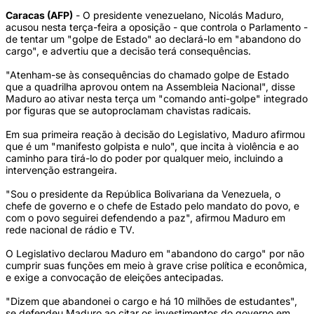
Caracas (AFP)
- O presidente venezuelano, Nicolás Maduro,
acusou nesta terça-feira a oposição - que controla o Parlamento -
de tentar um "golpe de Estado" ao declará-lo em "abandono do
cargo", e advertiu que a decisão terá consequências.
"Atenham-se às consequências do chamado golpe de Estado
que a quadrilha aprovou ontem na Assembleia Nacional", disse
Maduro ao ativar nesta terça um "comando anti-golpe" integrado
por figuras que se autoproclamam chavistas radicais.
Em sua primeira reação à decisão do Legislativo, Maduro afirmou
que é um "manifesto golpista e nulo", que incita à violência e ao
caminho para tirá-lo do poder por qualquer meio, incluindo a
intervenção estrangeira.
"Sou o presidente da República Bolivariana da Venezuela, o
chefe de governo e o chefe de Estado pelo mandato do povo, e
com o povo seguirei defendendo a paz", afirmou Maduro em
rede nacional de rádio e TV.
O Legislativo declarou Maduro em "abandono do cargo" por não
cumprir suas funções em meio à grave crise política e econômica,
e exige a convocação de eleições antecipadas.
"Dizem que abandonei o cargo e há 10 milhões de estudantes",
se defendeu Maduro ao citar os investimentos do governo em