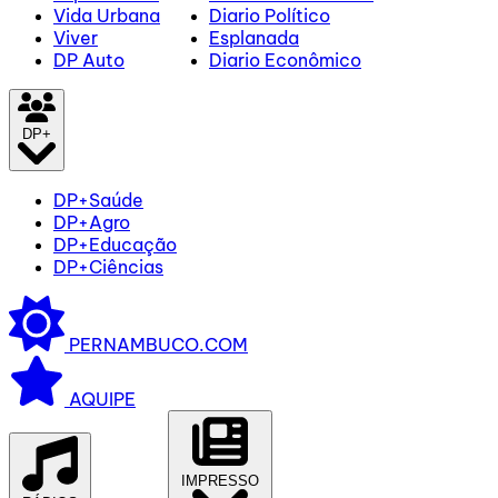
Vida Urbana
Diario Político
Viver
Esplanada
DP Auto
Diario Econômico
DP+
DP+Saúde
DP+Agro
DP+Educação
DP+Ciências
PERNAMBUCO.COM
AQUIPE
IMPRESSO