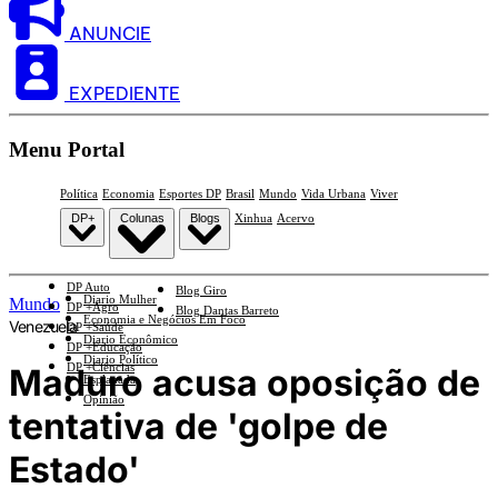
ANUNCIE
EXPEDIENTE
Menu Portal
Política
Economia
Esportes DP
Brasil
Mundo
Vida Urbana
Viver
DP+
Colunas
Blogs
Xinhua
Acervo
DP Auto
Blog Giro
Diario Mulher
Mundo
DP +Agro
Blog Dantas Barreto
Economia e Negócios Em Foco
Venezuela
DP +Saúde
Diario Econômico
DP +Educação
Diario Político
DP +Ciências
Maduro acusa oposição de
Esplanada
Opinião
tentativa de 'golpe de
Estado'