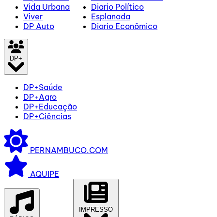
Vida Urbana
Diario Político
Viver
Esplanada
DP Auto
Diario Econômico
DP+
DP+Saúde
DP+Agro
DP+Educação
DP+Ciências
PERNAMBUCO.COM
AQUIPE
IMPRESSO