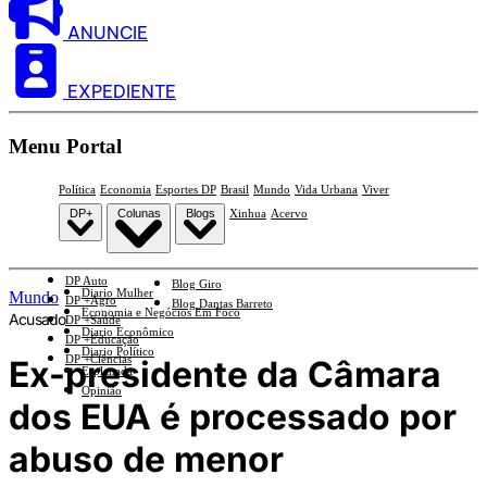
ANUNCIE
EXPEDIENTE
Menu Portal
Política
Economia
Esportes DP
Brasil
Mundo
Vida Urbana
Viver
DP+
Colunas
Blogs
Xinhua
Acervo
DP Auto
Blog Giro
Diario Mulher
Mundo
DP +Agro
Blog Dantas Barreto
Economia e Negócios Em Foco
Acusado
DP +Saúde
Diario Econômico
DP +Educação
Diario Político
DP +Ciências
Ex-presidente da Câmara
Esplanada
Opinião
dos EUA é processado por
abuso de menor