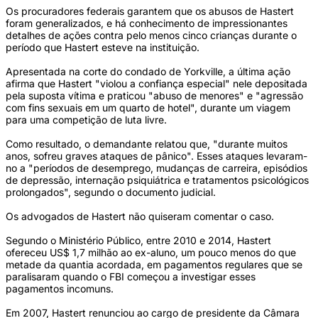
Os procuradores federais garantem que os abusos de Hastert
foram generalizados, e há conhecimento de impressionantes
detalhes de ações contra pelo menos cinco crianças durante o
período que Hastert esteve na instituição.
Apresentada na corte do condado de Yorkville, a última ação
afirma que Hastert "violou a confiança especial" nele depositada
pela suposta vítima e praticou "abuso de menores" e "agressão
com fins sexuais em um quarto de hotel", durante um viagem
para uma competição de luta livre.
Como resultado, o demandante relatou que, "durante muitos
anos, sofreu graves ataques de pânico". Esses ataques levaram-
no a "períodos de desemprego, mudanças de carreira, episódios
de depressão, internação psiquiátrica e tratamentos psicológicos
prolongados", segundo o documento judicial.
Os advogados de Hastert não quiseram comentar o caso.
Segundo o Ministério Público, entre 2010 e 2014, Hastert
ofereceu US$ 1,7 milhão ao ex-aluno, um pouco menos do que
metade da quantia acordada, em pagamentos regulares que se
paralisaram quando o FBI começou a investigar esses
pagamentos incomuns.
Em 2007, Hastert renunciou ao cargo de presidente da Câmara