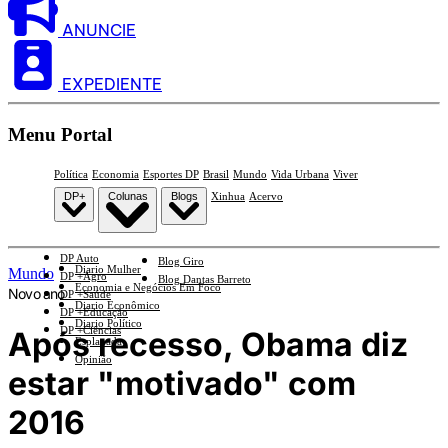
ANUNCIE
EXPEDIENTE
Menu Portal
Política
Economia
Esportes DP
Brasil
Mundo
Vida Urbana
Viver
DP+
Colunas
Blogs
Xinhua
Acervo
DP Auto
Blog Giro
Diario Mulher
Mundo
DP +Agro
Blog Dantas Barreto
Economia e Negócios Em Foco
Novo ano
DP +Saúde
Diario Econômico
DP +Educação
Diario Político
DP +Ciências
Após recesso, Obama diz
Esplanada
Opinião
estar "motivado" com
2016