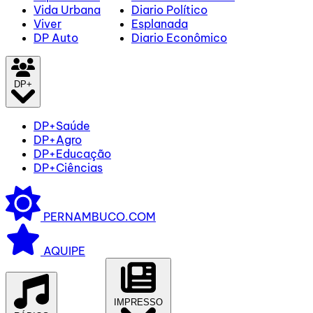
Vida Urbana
Diario Político
Viver
Esplanada
DP Auto
Diario Econômico
DP+
DP+Saúde
DP+Agro
DP+Educação
DP+Ciências
PERNAMBUCO.COM
AQUIPE
IMPRESSO