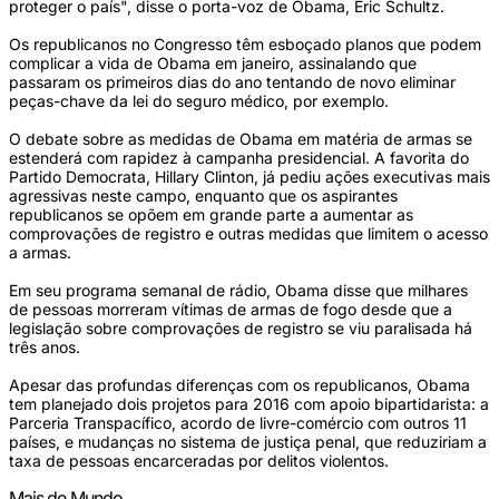
proteger o país", disse o porta-voz de Obama, Eric Schultz.
Os republicanos no Congresso têm esboçado planos que podem
complicar a vida de Obama em janeiro, assinalando que
passaram os primeiros dias do ano tentando de novo eliminar
peças-chave da lei do seguro médico, por exemplo.
O debate sobre as medidas de Obama em matéria de armas se
estenderá com rapidez à campanha presidencial. A favorita do
Partido Democrata, Hillary Clinton, já pediu ações executivas mais
agressivas neste campo, enquanto que os aspirantes
republicanos se opõem em grande parte a aumentar as
comprovações de registro e outras medidas que limitem o acesso
a armas.
Em seu programa semanal de rádio, Obama disse que milhares
de pessoas morreram vítimas de armas de fogo desde que a
legislação sobre comprovações de registro se viu paralisada há
três anos.
Apesar das profundas diferenças com os republicanos, Obama
tem planejado dois projetos para 2016 com apoio bipartidarista: a
Parceria Transpacífico, acordo de livre-comércio com outros 11
países, e mudanças no sistema de justiça penal, que reduziriam a
taxa de pessoas encarceradas por delitos violentos.
Mais de Mundo