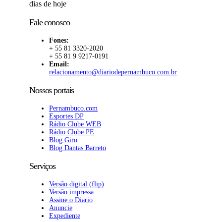
dias de hoje
Fale conosco
Fones:
+ 55 81 3320-2020
+ 55 81 9 9217-0191
Email:
relacionamento@diariodepernambuco.com.br
Nossos portais
Pernambuco.com
Esportes DP
Rádio Clube WEB
Rádio Clube PE
Blog Giro
Blog Dantas Barreto
Serviços
Versão digital (flip)
Versão impressa
Assine o Diario
Anuncie
Expediente