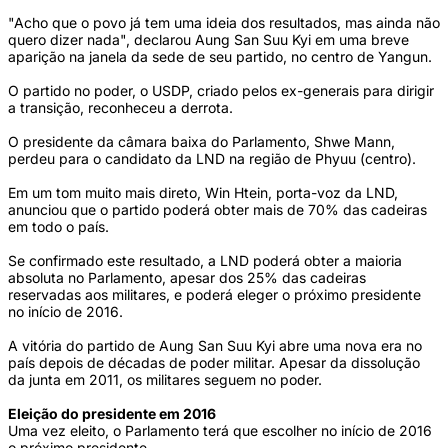
"Acho que o povo já tem uma ideia dos resultados, mas ainda não
quero dizer nada", declarou Aung San Suu Kyi em uma breve
aparição na janela da sede de seu partido, no centro de Yangun.
O partido no poder, o USDP, criado pelos ex-generais para dirigir
a transição, reconheceu a derrota.
O presidente da câmara baixa do Parlamento, Shwe Mann,
perdeu para o candidato da LND na região de Phyuu (centro).
Em um tom muito mais direto, Win Htein, porta-voz da LND,
anunciou que o partido poderá obter mais de 70% das cadeiras
em todo o país.
Se confirmado este resultado, a LND poderá obter a maioria
absoluta no Parlamento, apesar dos 25% das cadeiras
reservadas aos militares, e poderá eleger o próximo presidente
no início de 2016.
A vitória do partido de Aung San Suu Kyi abre uma nova era no
país depois de décadas de poder militar. Apesar da dissolução
da junta em 2011, os militares seguem no poder.
Eleição do presidente em 2016
Uma vez eleito, o Parlamento terá que escolher no início de 2016
o próximo presidente.