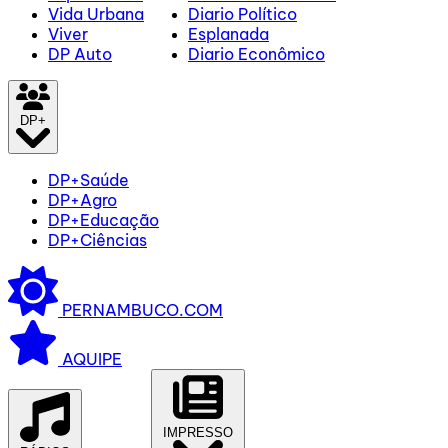
Vida Urbana
Diario Político
Viver
Esplanada
DP Auto
Diario Econômico
DP+
DP+Saúde
DP+Agro
DP+Educação
DP+Ciências
PERNAMBUCO.COM
AQUIPE
IMPRESSO