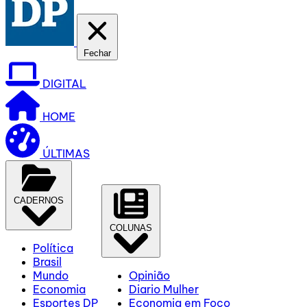
Fechar
DIGITAL
HOME
ÚLTIMAS
CADERNOS
COLUNAS
Política
Brasil
Mundo
Opinião
Economia
Diario Mulher
Esportes DP
Economia em Foco