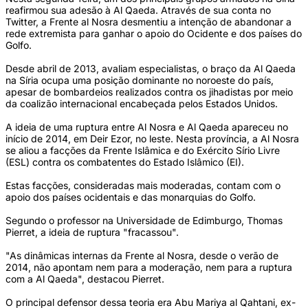
reafirmou sua adesão à Al Qaeda. Através de sua conta no
Twitter, a Frente al Nosra desmentiu a intenção de abandonar a
rede extremista para ganhar o apoio do Ocidente e dos países do
Golfo.
Desde abril de 2013, avaliam especialistas, o braço da Al Qaeda
na Síria ocupa uma posição dominante no noroeste do país,
apesar de bombardeios realizados contra os jihadistas por meio
da coalizão internacional encabeçada pelos Estados Unidos.
A ideia de uma ruptura entre Al Nosra e Al Qaeda apareceu no
início de 2014, em Deir Ezor, no leste. Nesta província, a Al Nosra
se aliou a facções da Frente Islâmica e do Exército Sírio Livre
(ESL) contra os combatentes do Estado Islâmico (EI).
Estas facções, consideradas mais moderadas, contam com o
apoio dos países ocidentais e das monarquias do Golfo.
Segundo o professor na Universidade de Edimburgo, Thomas
Pierret, a ideia de ruptura "fracassou".
"As dinâmicas internas da Frente al Nosra, desde o verão de
2014, não apontam nem para a moderação, nem para a ruptura
com a Al Qaeda", destacou Pierret.
O principal defensor dessa teoria era Abu Mariya al Qahtani, ex-