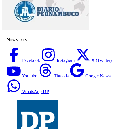
Nossas redes
Facebook
Instagram
X (Twitter)
Youtube
Threads
Google News
WhatsApp DP