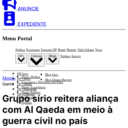
ANUNCIE
EXPEDIENTE
Menu Portal
Política
Economia
Esportes DP
Brasil
Mundo
Vida Urbana
Viver
DP+
Colunas
Blogs
Xinhua
Acervo
DP Auto
Blog Giro
Diario Mulher
Mundo
DP +Agro
Blog Dantas Barreto
Economia e Negócios Em Foco
Guerra
DP +Saúde
Diario Econômico
DP +Educação
Diario Político
DP +Ciências
Grupo sírio reitera aliança
Esplanada
Opinião
com Al Qaeda em meio à
guerra civil no país