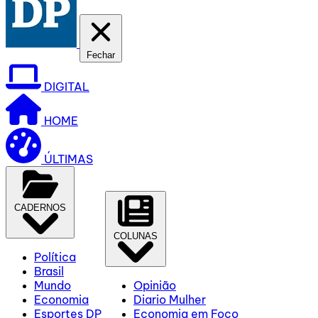
Fechar
DIGITAL
HOME
ÚLTIMAS
CADERNOS
COLUNAS
Política
Brasil
Mundo
Opinião
Economia
Diario Mulher
Esportes DP
Economia em Foco