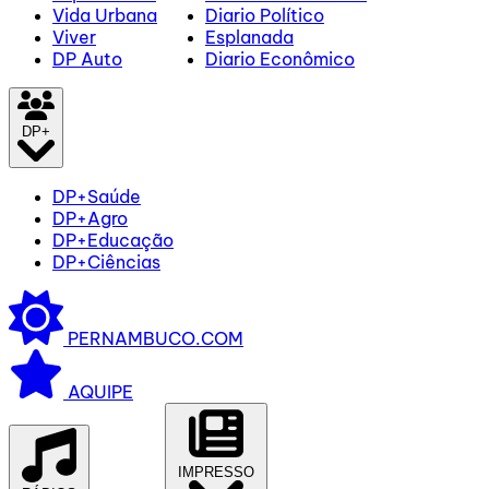
Vida Urbana
Diario Político
Viver
Esplanada
DP Auto
Diario Econômico
DP+
DP+Saúde
DP+Agro
DP+Educação
DP+Ciências
PERNAMBUCO.COM
AQUIPE
IMPRESSO