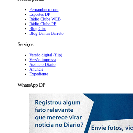
Pernambuco.com
Esportes DP
Rádio Clube WEB
Rádio Clube PE
Blog Giro
Blog Dantas Barreto
Serviços
Versão digital (flip)
Versão impressa
Assine o Diario
Anuncie
Expediente
WhatsApp DP