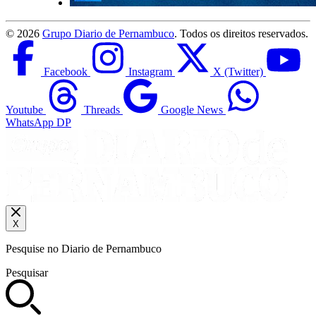
©
2026
Grupo Diario de Pernambuco
. Todos os direitos reservados.
Facebook
Instagram
X (Twitter)
Youtube
Threads
Google News
WhatsApp DP
X
Pesquise no Diario de Pernambuco
Pesquisar