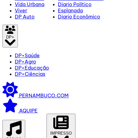
Vida Urbana
Diario Político
Viver
Esplanada
DP Auto
Diario Econômico
DP+
DP+Saúde
DP+Agro
DP+Educação
DP+Ciências
PERNAMBUCO.COM
AQUIPE
IMPRESSO