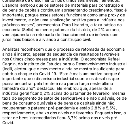
consistente de crescimento nos últimos seis meses”, emendou.
Lisandra lembrou que os setores de materiais para construção e
de bens de capitais continuam apresentando crescimento. “Isso é
importante, porque esses setores funcionam como uma proxy de
investimento, e dão uma sinalização positiva para a indústria nos
próximos meses”, acrescentou. Para Lisandra, a taxa básica da
economia (Selic) no menor patamar da história, de 2% ao ano,
vem ajudando na retomada de financiamento de imóveis com
juros mais baixos e aliviando a construção civil.
Analistas reconhecem que o processo de retomada da economia
ainda é incerto, apesar da sequência de resultados favoráveis
nos últimos cinco meses para a indústria. O economista Rafael
Cagnin, do Instituto de Estudos para o Desenvolvimento Industrial
(Iedi), alertou que o movimento ainda se mostra insuficiente para
cobrir o choque da Covid-19. “Este é mais um motivo porque é
importante que o dinamismo industrial supere os desafios que
possa encontrar pela frente e não perca força neste último
trimestre do ano”, destacou. Ele lembrou que, apesar de a
indústria geral ficar 0,2% acima do patamar de fevereiro, mesma
taxa do segmento de setor de semiduráveis e não duráveis, os de
bens de consumo duráveis e de bens de capitais ainda não
recuperaram o patamar pré-pandemia e estão 2,8% e 5,5%,
respectivamente, abaixo dos níveis de fevereiro. Enquanto isso, o
setor de bens intermediários ficou 3,7% acima dos níveis pré-
Covid.