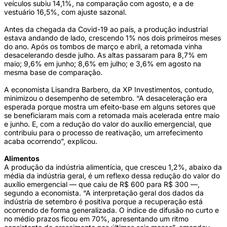
veículos subiu 14,1%, na comparação com agosto, e a de
vestuário 16,5%, com ajuste sazonal.
Antes da chegada da Covid-19 ao país, a produção industrial
estava andando de lado, crescendo 1% nos dois primeiros meses
do ano. Após os tombos de março e abril, a retomada vinha
desacelerando desde julho. As altas passaram para 8,7% em
maio; 9,6% em junho; 8,6% em julho; e 3,6% em agosto na
mesma base de comparação.
A economista Lisandra Barbero, da XP Investimentos, contudo,
minimizou o desempenho de setembro. “A desaceleração era
esperada porque mostra um efeito-base em alguns setores que
se beneficiaram mais com a retomada mais acelerada entre maio
e junho. E, com a redução do valor do auxílio emergencial, que
contribuiu para o processo de reativação, um arrefecimento
acaba ocorrendo”, explicou.
Alimentos
A produção da indústria alimentícia, que cresceu 1,2%, abaixo da
média da indústria geral, é um reflexo dessa redução do valor do
auxílio emergencial — que caiu de R$ 600 para R$ 300 ––,
segundo a economista. “A interpretação geral dos dados da
indústria de setembro é positiva porque a recuperação está
ocorrendo de forma generalizada. O índice de difusão no curto e
no médio prazos ficou em 70%, apresentando um ritmo