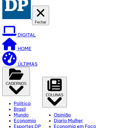
Fechar
DIGITAL
HOME
ÚLTIMAS
CADERNOS
COLUNAS
Política
Brasil
Mundo
Opinião
Economia
Diario Mulher
Esportes DP
Economia em Foco