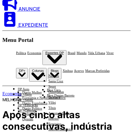
ANUNCIE
EXPEDIENTE
Menu Portal
Política
Economia
Esportes DP
Brasil
Mundo
Vida Urbana
Viver
DP+
Colunas
Blogs
Xinhua
Acervo
Marcas Preferidas
Náutico
Santa Cruz
Sport
DP Auto
Blog Giro
Olimpíadas
Diario Mulher
Economia
DP +Agro
Blog Dantas Barreto
Basquete
Economia e Negócios Em Foco
MELHORA
DP +Saúde
Vôlei
Diario Econômico
DP +Educação
Tênis
Diario Político
DP +Ciências
Após cinco altas
Automobilismo
Esplanada
Interior
Opinião
consecutivas, indústria
Feminino
Seleção Brasileira