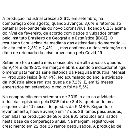
(Foto: Fernando Sposito/Divulgação)
A produção industrial cresceu 2,6% em setembro, na
comparação com agosto, quando avançou 3,6% e retornou ao
patamar pré-pandemia do novo coronavírus, ficando 0,2% acima
do nível de fevereiro, de acordo com dados divulgados ontem
pelo Instituto Brasileiro de Geografia e Estatística (IBGE). O
resultado ficou acima da mediana das estimativas do mercado ––
de alta entre 2,3% e 2,4% ––, mas confirmou a desaceleração no
ritmo de retomada da crise provocada pela Covid-19.
Setembro foi o quinto mês consecutivo de alta após as quedas
de 9,4% e de 19,5% em março e abril, quando o indicador atingiu
o menor patamar da série histórica da Pesquisa Industrial Mensal
— Produção Física (PIM-PF). No acumulado do ano, a atividade
da indústria ainda registra queda de 7,2%. E, em 12 meses
encerrados em setembro, o recuo foi de 5,5%.
Na comparação com setembro de 2019, a alta na atividade
industrial registrada pelo IBGE foi de 3,4%, quebrando uma
sequência de 10 meses de quedas da PIM-PF. Segundo o
levantamento, houve avanço em 17 dos 26 ramos pesquisados,
com altas na produção de 58% dos 805 produtos analisados
nesta base de comparação anual. Na margem, registrou-se
crescimento em 22 dos 26 ramos pesquisados. A produção de