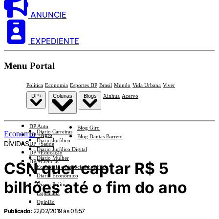
ANUNCIE
EXPEDIENTE
Menu Portal
Política
Economia
Esportes DP
Brasil
Mundo
Vida Urbana
Viver
DP+
Colunas
Blogs
Xinhua
Acervo
DP Auto
Blog Giro
Diario Carreiras
Economia
DP +Agro
Blog Dantas Barreto
Diario Jurídico
DÍVIDAS
DP +Saúde
Diario Jurídico Digital
DP +Educação
Diario Mulher
DP +Ciências
CSN quer captar R$ 5
Economia e Negócios Em Foco
Diario Econômico
bilhões até o fim do ano
Diario Político
Esplanada
Opinião
Publicado:
22/02/2019 às 08:57