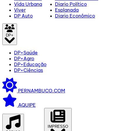
Vida Urbana
Diario Político
Viver
Esplanada
DP Auto
Diario Econômico
DP+
DP+Saúde
DP+Agro
DP+Educação
DP+Ciências
PERNAMBUCO.COM
AQUIPE
IMPRESSO