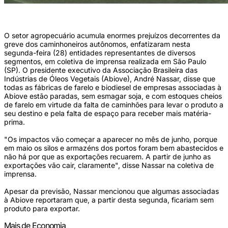
Foto: Petrobras / Divulgação/
O setor agropecuário acumula enormes prejuízos decorrentes da
greve dos caminhoneiros autônomos, enfatizaram nesta
segunda-feira (28) entidades representantes de diversos
segmentos, em coletiva de imprensa realizada em São Paulo
(SP). O presidente executivo da Associação Brasileira das
Indústrias de Óleos Vegetais (Abiove), André Nassar, disse que
todas as fábricas de farelo e biodiesel de empresas associadas à
Abiove estão paradas, sem esmagar soja, e com estoques cheios
de farelo em virtude da falta de caminhões para levar o produto a
seu destino e pela falta de espaço para receber mais matéria-
prima.
"Os impactos vão começar a aparecer no mês de junho, porque
em maio os silos e armazéns dos portos foram bem abastecidos e
não há por que as exportações recuarem. A partir de junho as
exportações vão cair, claramente", disse Nassar na coletiva de
imprensa.
Apesar da previsão, Nassar mencionou que algumas associadas
à Abiove reportaram que, a partir desta segunda, ficariam sem
produto para exportar.
Mais de Economia