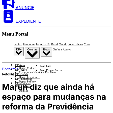
ANUNCIE
EXPEDIENTE
Menu Portal
Política
Economia
Esportes DP
Brasil
Mundo
Vida Urbana
Viver
DP+
Colunas
Blogs
Xinhua
Acervo
DP Auto
Blog Giro
Diario Mulher
Economia
DP +Agro
Blog Dantas Barreto
Economia e Negócios Em Foco
Reforma
DP +Saúde
Diario Econômico
DP +Educação
Diario Político
DP +Ciências
Marun diz que ainda há
Esplanada
Opinião
espaço para mudanças na
reforma da Previdência