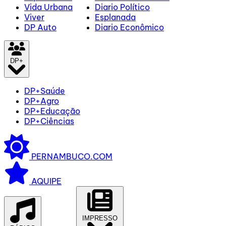
Vida Urbana
Diario Político
Viver
Esplanada
DP Auto
Diario Econômico
DP+
DP+Saúde
DP+Agro
DP+Educação
DP+Ciências
PERNAMBUCO.COM
AQUIPE
IMPRESSO