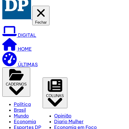
Fechar
DIGITAL
HOME
ÚLTIMAS
CADERNOS
COLUNAS
Política
Brasil
Mundo
Opinião
Economia
Diario Mulher
Esportes DP
Economia em Foco