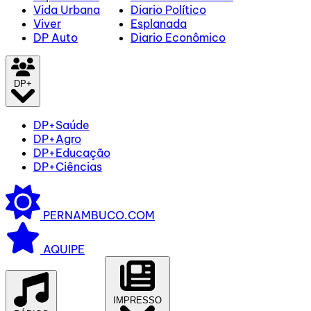
Vida Urbana
Diario Político
Viver
Esplanada
DP Auto
Diario Econômico
DP+
DP+Saúde
DP+Agro
DP+Educação
DP+Ciências
PERNAMBUCO.COM
AQUIPE
IMPRESSO