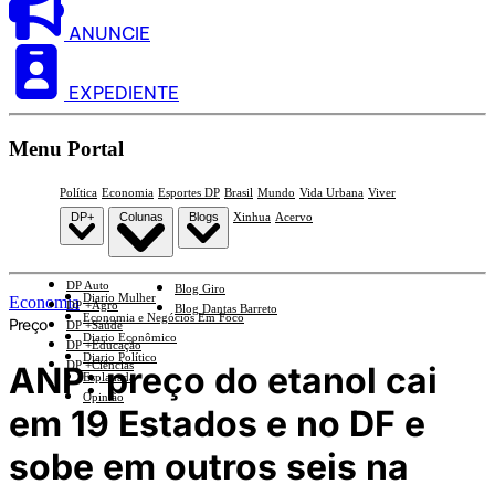
ANUNCIE
EXPEDIENTE
Menu Portal
Política
Economia
Esportes DP
Brasil
Mundo
Vida Urbana
Viver
DP+
Colunas
Blogs
Xinhua
Acervo
DP Auto
Blog Giro
Diario Mulher
Economia
DP +Agro
Blog Dantas Barreto
Economia e Negócios Em Foco
Preço
DP +Saúde
Diario Econômico
DP +Educação
Diario Político
DP +Ciências
ANP: preço do etanol cai
Esplanada
Opinião
em 19 Estados e no DF e
sobe em outros seis na