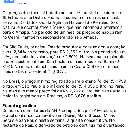
Seguir
Os preços do etanol hidratado nos postos brasileiros caíram em
19 Estados e no Distrito Federal e subiram em outros seis nesta
semana. Os dados são da Agência Nacional do Petróleo, Gás
Natural e Biocombustíveis (ANP), que não informou a referência
para o Amapá. No período de um mês, os preços só não caíram
no Ceará - também desconsiderando-se o Amapá.
Em São Paulo, principal Estado produtor e consumidor, a cotação
subiu 2,54% na semana, para R$ 2,262 o litro. No período de um
mês, acumula desvalorização de 2,50%. Na semana, a maior alta
ocorreu justamente em São Paulo e o maior recuo, na Bahia (2
31%). No mês, o etanol subiu mais no Ceará (0,67%) e recuou
mais no Distrito Federal (14,03%).
No Brasil, o preço mínimo registrado para o etanol foi de R$ 1 799
o litro, em São Paulo, e o máximo foi de R$ 4,055 o litro, no Pará.
Na média, o menor preço foi de R$ 2,262 o litro, em São Paulo. O
maior foi registrado em Roraima, a R$ 3,676 por litro.
Etanol x gasolina
De acordo com dados da ANP, compilados pelo AE-Taxas, o
etanol continuou competitivo em Goiás, Mato Grosso, Minas
Gerais e São Paulo nesta semana, a quarta consecutiva. No
restante do País, o derivado de petróleo continua mais vantajoso.