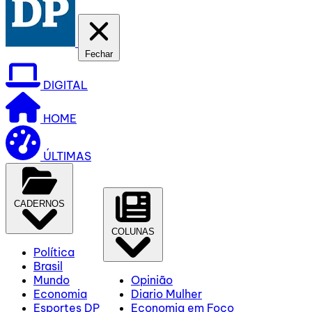
Fechar
DIGITAL
HOME
ÚLTIMAS
CADERNOS
COLUNAS
Política
Brasil
Mundo
Opinião
Economia
Diario Mulher
Esportes DP
Economia em Foco