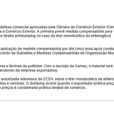
 defesa comercial aprovadas pela Câmara de Comércio Exterior (Ca
ia e Comércio Exterior. A primeira prevê medida compensatória para
 direito antidumping no caso do éter monobutílico do etilenoglicol
 aplicação de medida compensatória por até cinco anos após const
o Acordo de Subsídios e Medidas Compensatórias da Organização Mu
tiras e lâminas de poliéster. Com a decisão da Camex, o material terá
pendendo da empresa exportadora.
 autorizada sobretaxa de 27,5% sobre o éter monobutílico de etilenog
ntas e vernizes. O dumping ocorre quando o exportador pratica pre
 preços é considerada prática desleal de comércio.