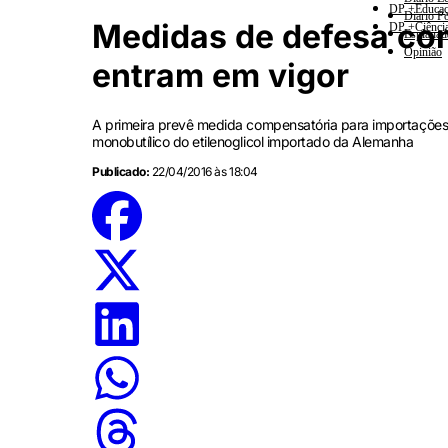
DP +Educa
Diario Po
Medidas de defesa com
DP +Ciênci
Esplanad
Opinião
entram em vigor
A primeira prevê medida compensatória para importações d
monobutílico do etilenoglicol importado da Alemanha
Publicado:
22/04/2016 às 18:04