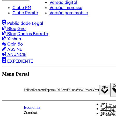
Versão digital
Clube FM
Versão impressa
Clube Recife
Versão para mobile
Publicidade Legal
Blog Giro
Blog Dantas Barreto
Xinhua
Opinião
ASSINE
ANUNCIE
EXPEDIENTE
Menu Portal
C
DP+
Política
Economia
Esportes DP
Brasil
Mundo
Vida Urbana
Viver
DP Auto
Diario M
Economia
DP +Agro
Economi
Comércio
DP +Saúde
Diario E