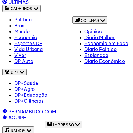
ÚLTIMAS
CADERNOS
Política
COLUNAS
Brasil
Mundo
Opinião
Economia
Diario Mulher
Esportes DP
Economia em Foco
Vida Urbana
Diario Político
Viver
Esplanada
DP Auto
Diario Econômico
DP+
DP+Saúde
DP+Agro
DP+Educação
DP+Ciências
PERNAMBUCO.COM
AQUIPE
IMPRESSO
RÁDIOS