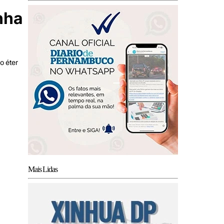
nha
o éter
Mais Lidas