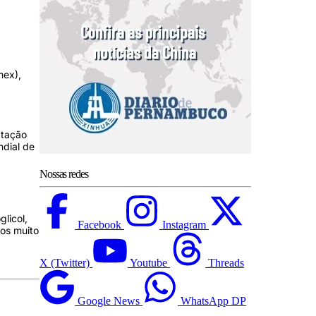
mex),
atação
ndial de
Nossas redes
licol,
Facebook
Instagram
ços muito
X (Twitter)
Youtube
Threads
Google News
WhatsApp DP