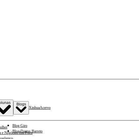
olunas
Blogs
Xinhua
Acervo
Blog Giro
ulher
Blog Dantas Barreto
a e Negócios Em Foco
conômico