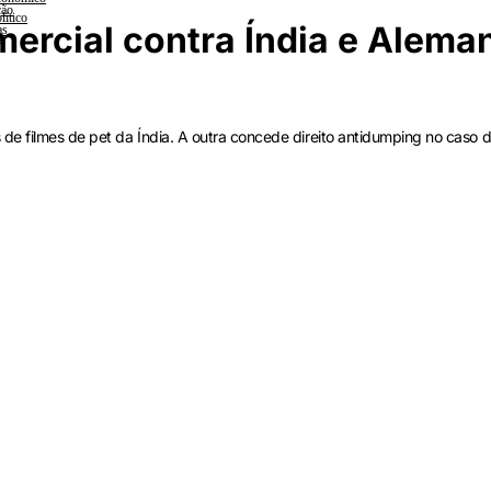
ção
lítico
ercial contra Índia e Alema
as
a
e filmes de pet da Índia. A outra concede direito antidumping no caso d