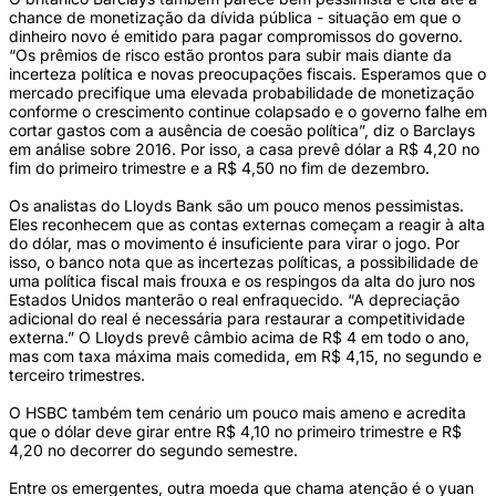
chance de monetização da dívida pública - situação em que o
dinheiro novo é emitido para pagar compromissos do governo.
“Os prêmios de risco estão prontos para subir mais diante da
incerteza política e novas preocupações fiscais. Esperamos que o
mercado precifique uma elevada probabilidade de monetização
conforme o crescimento continue colapsado e o governo falhe em
cortar gastos com a ausência de coesão política”, diz o Barclays
em análise sobre 2016. Por isso, a casa prevê dólar a R$ 4,20 no
fim do primeiro trimestre e a R$ 4,50 no fim de dezembro.
Os analistas do Lloyds Bank são um pouco menos pessimistas.
Eles reconhecem que as contas externas começam a reagir à alta
do dólar, mas o movimento é insuficiente para virar o jogo. Por
isso, o banco nota que as incertezas políticas, a possibilidade de
uma política fiscal mais frouxa e os respingos da alta do juro nos
Estados Unidos manterão o real enfraquecido. “A depreciação
adicional do real é necessária para restaurar a competitividade
externa.” O Lloyds prevê câmbio acima de R$ 4 em todo o ano,
mas com taxa máxima mais comedida, em R$ 4,15, no segundo e
terceiro trimestres.
O HSBC também tem cenário um pouco mais ameno e acredita
que o dólar deve girar entre R$ 4,10 no primeiro trimestre e R$
4,20 no decorrer do segundo semestre.
Entre os emergentes, outra moeda que chama atenção é o yuan