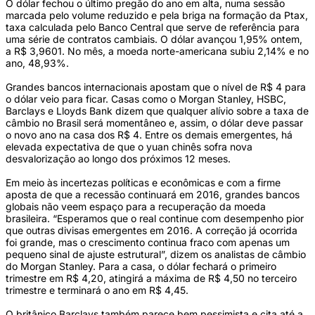
O dólar fechou o último pregão do ano em alta, numa sessão
marcada pelo volume reduzido e pela briga na formação da Ptax,
taxa calculada pelo Banco Central que serve de referência para
uma série de contratos cambiais. O dólar avançou 1,95% ontem,
a R$ 3,9601. No mês, a moeda norte-americana subiu 2,14% e no
ano, 48,93%.
Grandes bancos internacionais apostam que o nível de R$ 4 para
o dólar veio para ficar. Casas como o Morgan Stanley, HSBC,
Barclays e Lloyds Bank dizem que qualquer alívio sobre a taxa de
câmbio no Brasil será momentâneo e, assim, o dólar deve passar
o novo ano na casa dos R$ 4. Entre os demais emergentes, há
elevada expectativa de que o yuan chinês sofra nova
desvalorização ao longo dos próximos 12 meses.
Em meio às incertezas políticas e econômicas e com a firme
aposta de que a recessão continuará em 2016, grandes bancos
globais não veem espaço para a recuperação da moeda
brasileira. “Esperamos que o real continue com desempenho pior
que outras divisas emergentes em 2016. A correção já ocorrida
foi grande, mas o crescimento continua fraco com apenas um
pequeno sinal de ajuste estrutural”, dizem os analistas de câmbio
do Morgan Stanley. Para a casa, o dólar fechará o primeiro
trimestre em R$ 4,20, atingirá a máxima de R$ 4,50 no terceiro
trimestre e terminará o ano em R$ 4,45.
O britânico Barclays também parece bem pessimista e cita até a