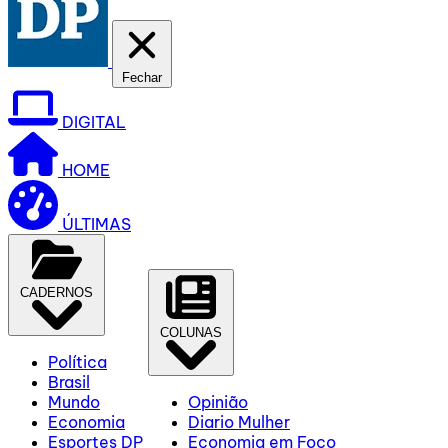
Fechar
DIGITAL
HOME
ÚLTIMAS
CADERNOS
COLUNAS
Política
Brasil
Mundo
Opinião
Economia
Diario Mulher
Esportes DP
Economia em Foco