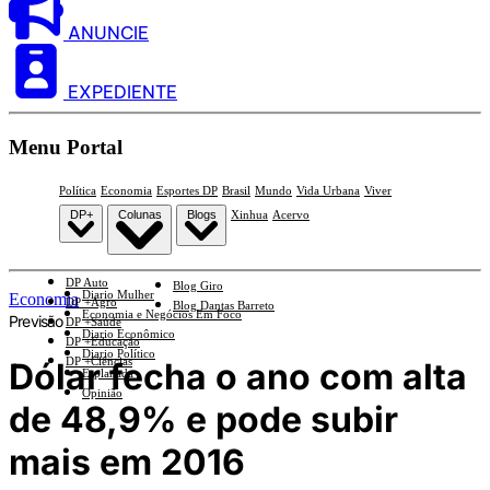
ANUNCIE
EXPEDIENTE
Menu Portal
Política
Economia
Esportes DP
Brasil
Mundo
Vida Urbana
Viver
DP+
Colunas
Blogs
Xinhua
Acervo
DP Auto
Blog Giro
Diario Mulher
Economia
DP +Agro
Blog Dantas Barreto
Economia e Negócios Em Foco
Previsão
DP +Saúde
Diario Econômico
DP +Educação
Diario Político
DP +Ciências
Dólar fecha o ano com alta
Esplanada
Opinião
de 48,9% e pode subir
mais em 2016