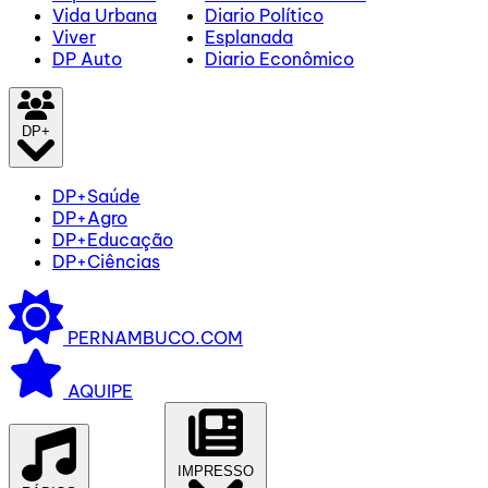
Vida Urbana
Diario Político
Viver
Esplanada
DP Auto
Diario Econômico
DP+
DP+Saúde
DP+Agro
DP+Educação
DP+Ciências
PERNAMBUCO.COM
AQUIPE
IMPRESSO