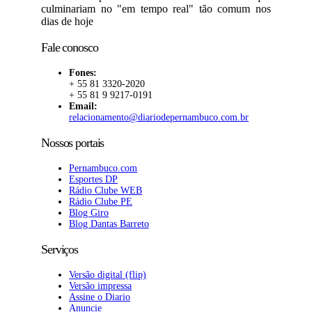
culminariam no "em tempo real" tão comum nos
dias de hoje
Fale conosco
Fones:
+ 55 81 3320-2020
+ 55 81 9 9217-0191
Email:
relacionamento@diariodepernambuco.com.br
Nossos portais
Pernambuco.com
Esportes DP
Rádio Clube WEB
Rádio Clube PE
Blog Giro
Blog Dantas Barreto
Serviços
Versão digital (flip)
Versão impressa
Assine o Diario
Anuncie