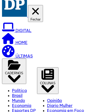
Fechar
DIGITAL
HOME
ÚLTIMAS
CADERNOS
COLUNAS
Política
Brasil
Mundo
Opinião
Economia
Diario Mulher
Esportes DP
Economia em Foco