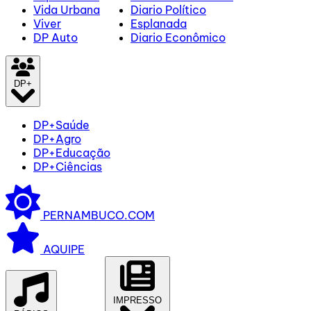
Vida Urbana
Diario Político
Viver
Esplanada
DP Auto
Diario Econômico
DP+
DP+Saúde
DP+Agro
DP+Educação
DP+Ciências
PERNAMBUCO.COM
AQUIPE
IMPRESSO