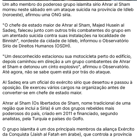
Um alto membro do poderoso grupo islamita sírio Ahrar al Sham
morreu neste sábado em um ataque suicida na província de Idleb
(noroeste), afirmou uma ONG síria.
"O chefe de estado maior de Ahrar al Sham, Majed Husein al
Sadeq, faleceu junto com outros três combatentes do grupo em
um atentado suicida contra suas instalações na localidade de
Binnish", nordeste da cidade de Idleb, informou o Observatório
Sírio de Direitos Humanos (OSDH).
"Um desconhecido estacionou sua motocicleta perto do edifício,
depois caminhou em direção a um grupo combatentes de Ahrar
el Sham e detonou um cinto explosivo", afirmou o Observatório.
Até agora, não se sabe quem está por trás do ataque.
Al Sadeq era um oficial do exército sírio que desertou e passou à
oposição. Ele exerceu vários cargos na organização antes de
converter-se em chefe de estado maior.
Ahrar al Sham (Os libertados de Sham, nome tradicional de uma
região que inclui a Síria) é um dos grupos rebeldes mais
poderosos do país, criado em 2011 e financiado, segundo
analistas, pela Turquia e países do Golfo.
O grupo islamita é um dos principais membros da aliança Exército
da Conquista (Jaish al Fatah em árabe), que controla a província