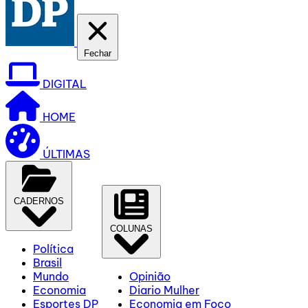
Fechar
DIGITAL
HOME
ÚLTIMAS
CADERNOS
COLUNAS
Política
Brasil
Mundo
Opinião
Economia
Diario Mulher
Esportes DP
Economia em Foco