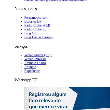
Nossos portais
Pernambuco.com
Esportes DP
Rádio Clube WEB
Rádio Clube PE
Blog Giro
Blog Dantas Barreto
Serviços
Versão digital (flip)
Versão impressa
Assine o Diario
Anuncie
Expediente
WhatsApp DP