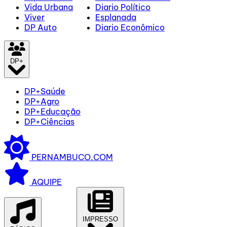
Vida Urbana
Diario Político
Viver
Esplanada
DP Auto
Diario Econômico
DP+
DP+Saúde
DP+Agro
DP+Educação
DP+Ciências
PERNAMBUCO.COM
AQUIPE
IMPRESSO