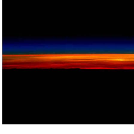
"Levante-se e brilhe!", publicou o astronauta norte-americano Scott Kelly. Foto: