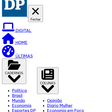
Fechar
DIGITAL
HOME
ÚLTIMAS
CADERNOS
COLUNAS
Política
Brasil
Mundo
Opinião
Economia
Diario Mulher
Esportes DP
Economia em Foco