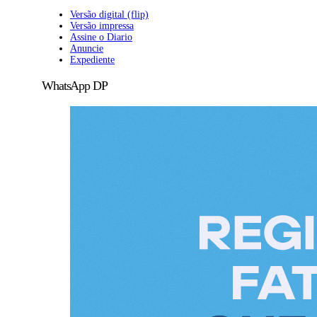
Versão digital (flip)
Versão impressa
Assine o Diario
Anuncie
Expediente
WhatsApp DP