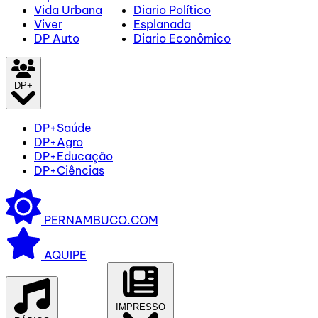
Vida Urbana
Diario Político
Viver
Esplanada
DP Auto
Diario Econômico
DP+
DP+Saúde
DP+Agro
DP+Educação
DP+Ciências
PERNAMBUCO.COM
AQUIPE
IMPRESSO