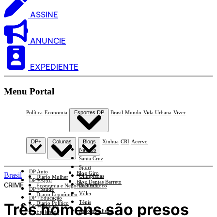
ASSINE
ANUNCIE
EXPEDIENTE
Menu Portal
Política
Economia
Esportes DP
Brasil
Mundo
Vida Urbana
Viver
DP+
Colunas
Blogs
Xinhua
CRI
Acervo
Náutico
Santa Cruz
Sport
DP Auto
Blog Giro
Brasil
Olimpíadas
Diario Mulher
DP +Agro
Blog Dantas Barreto
CRIME
Basquete
Economia e Negócios Em Foco
DP +Saúde
Vôlei
Diario Econômico
DP +Educação
Tênis
Três homens são presos
Diario Político
DP +Ciências
Automobilismo
Esplanada