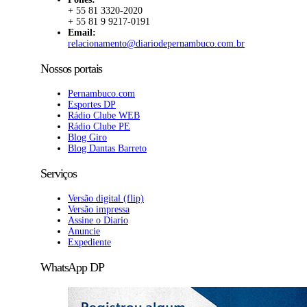
+ 55 81 3320-2020
+ 55 81 9 9217-0191
Email:
relacionamento@diariodepernambuco.com.br
Nossos portais
Pernambuco.com
Esportes DP
Rádio Clube WEB
Rádio Clube PE
Blog Giro
Blog Dantas Barreto
Serviços
Versão digital (flip)
Versão impressa
Assine o Diario
Anuncie
Expediente
WhatsApp DP