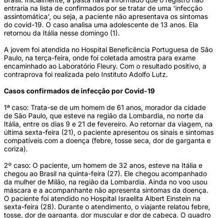
entraria na lista de confirmados por se tratar de uma 'infecção
assintomática', ou seja, a paciente não apresentava os sintomas
do covid-19. O caso analisa uma adolescente de 13 anos. Ela
retornou da Itália nesse domingo (1).
A jovem foi atendida no Hospital Beneficência Portuguesa de São
Paulo, na terça-feira, onde foi coletada amostra para exame
encaminhado ao Laboratório Fleury. Com o resultado positivo, a
contraprova foi realizada pelo Instituto Adolfo Lutz.
Casos confirmados de infecção por Covid-19
1ª caso: Trata-se de um homem de 61 anos, morador da cidade
de São Paulo, que esteve na região da Lombardia, no norte da
Itália, entre os dias 9 e 21 de fevereiro. Ao retornar da viagem, na
última sexta-feira (21), o paciente apresentou os sinais e sintomas
compatíveis com a doença (febre, tosse seca, dor de garganta e
coriza).
2º caso: O paciente, um homem de 32 anos, esteve na Itália e
chegou ao Brasil na quinta-feira (27). Ele chegou acompanhado
da mulher de Milão, na região da Lombardia. Ainda no voo usou
máscara e a acompanhante não apresenta sintomas da doença.
O paciente foi atendido no Hospital Israelita Albert Einstein na
sexta-feira (28). Durante o atendimento, o viajante relatou febre,
tosse, dor de garganta, dor muscular e dor de cabeça. O quadro