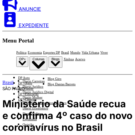
ANUNCIE
EXPEDIENTE
Menu Portal
Política
Economia
Esportes DP
Brasil
Mundo
Vida Urbana
Viver
DP+
Colunas
Blogs
Xinhua
Acervo
DP Auto
Blog Giro
Diario Carreiras
Brasil
DP +Agro
Blog Dantas Barreto
Diario Jurídico
SÃO PAULO
DP +Saúde
Diario Jurídico Digital
DP +Educação
Diario Mulher
DP +Ciências
Ministério da Saúde recua
Economia e Negócios Em Foco
Diario Econômico
e confirma 4º caso do novo
Diario Político
Esplanada
coronavírus no Brasil
Opinião