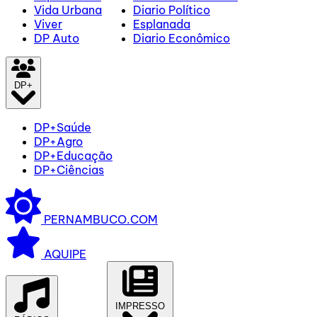
Vida Urbana
Diario Político
Viver
Esplanada
DP Auto
Diario Econômico
DP+
DP+Saúde
DP+Agro
DP+Educação
DP+Ciências
PERNAMBUCO.COM
AQUIPE
IMPRESSO