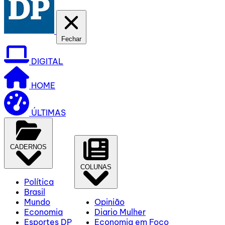
Fechar
DIGITAL
HOME
ÚLTIMAS
CADERNOS
COLUNAS
Política
Brasil
Mundo
Opinião
Economia
Diario Mulher
Esportes DP
Economia em Foco