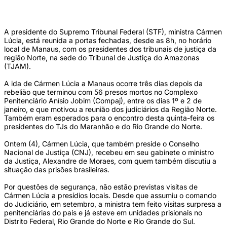
A presidente do STF, ministra Cármen Lúcia. Foto: Fernando Frazão/Agência
Brasil/Arquivo/
A presidente do Supremo Tribunal Federal (STF), ministra Cármen
Lúcia, está reunida a portas fechadas, desde as 8h, no horário
local de Manaus, com os presidentes dos tribunais de justiça da
região Norte, na sede do Tribunal de Justiça do Amazonas
(TJAM).
A ida de Cármen Lúcia a Manaus ocorre três dias depois da
rebelião que terminou com 56 presos mortos no Complexo
Penitenciário Anísio Jobim (Compaj), entre os dias 1º e 2 de
janeiro, e que motivou a reunião dos judiciários da Região Norte.
Também eram esperados para o encontro desta quinta-feira os
presidentes do TJs do Maranhão e do Rio Grande do Norte.
Ontem (4), Cármen Lúcia, que também preside o Conselho
Nacional de Justiça (CNJ), recebeu em seu gabinete o ministro
da Justiça, Alexandre de Moraes, com quem também discutiu a
situação das prisões brasileiras.
Por questões de segurança, não estão previstas visitas de
Cármen Lúcia a presídios locais. Desde que assumiu o comando
do Judiciário, em setembro, a ministra tem feito visitas surpresa a
penitenciárias do país e já esteve em unidades prisionais no
Distrito Federal, Rio Grande do Norte e Rio Grande do Sul.