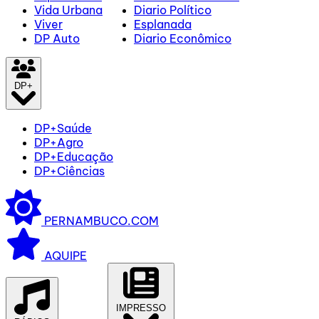
Vida Urbana
Diario Político
Viver
Esplanada
DP Auto
Diario Econômico
DP+
DP+Saúde
DP+Agro
DP+Educação
DP+Ciências
PERNAMBUCO.COM
AQUIPE
IMPRESSO