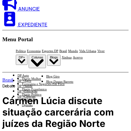
ANUNCIE
EXPEDIENTE
Menu Portal
Política
Economia
Esportes DP
Brasil
Mundo
Vida Urbana
Viver
DP+
Colunas
Blogs
Xinhua
Acervo
DP Auto
Blog Giro
Diario Mulher
Brasil
DP +Agro
Blog Dantas Barreto
Economia e Negócios Em Foco
Debate
DP +Saúde
Diario Econômico
DP +Educação
Diario Político
DP +Ciências
Cármen Lúcia discute
Esplanada
Opinião
situação carcerária com
juízes da Região Norte