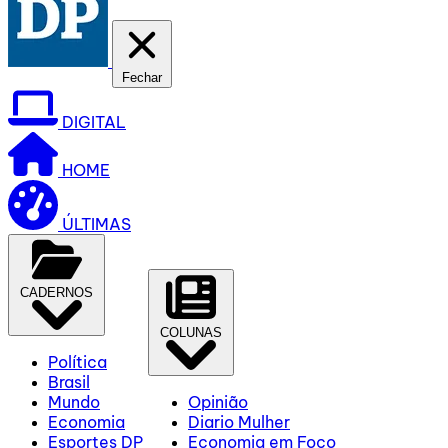
Fechar
DIGITAL
HOME
ÚLTIMAS
CADERNOS
COLUNAS
Política
Brasil
Mundo
Opinião
Economia
Diario Mulher
Esportes DP
Economia em Foco