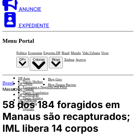
ANUNCIE
EXPEDIENTE
Menu Portal
Política
Economia
Esportes DP
Brasil
Mundo
Vida Urbana
Viver
DP+
Colunas
Blogs
Xinhua
Acervo
DP Auto
Blog Giro
Diario Mulher
Brasil
DP +Agro
Blog Dantas Barreto
Economia e Negócios Em Foco
Massacre
DP +Saúde
Diario Econômico
DP +Educação
Diario Político
DP +Ciências
58 dos 184 foragidos em
Esplanada
Opinião
Manaus são recapturados;
IML libera 14 corpos