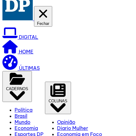
Fechar
DIGITAL
HOME
ÚLTIMAS
CADERNOS
COLUNAS
Política
Brasil
Mundo
Opinião
Economia
Diario Mulher
Esportes DP
Economia em Foco