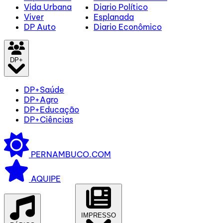
Vida Urbana
Diario Político
Viver
Esplanada
DP Auto
Diario Econômico
DP+
DP+Saúde
DP+Agro
DP+Educação
DP+Ciências
PERNAMBUCO.COM
AQUIPE
IMPRESSO