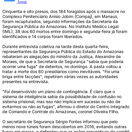
Seguir
Cinquenta e oito presos, dos 184 foragidos após o massacre no
Complexo Penitenciário Anísio Jobim (Compaj), em Manaus,
foram recapturados, segundo informações da Secretaria da
Segurança Pública do Amazonas. No Instituto Médico Legal
(IML), 38 dos 60 mortos entre domingo e segunda-feira já foram
identificados e 14 corpos foram liberados.
Durante entrevista coletiva na tarde desta quarta-feira,
representantes da Segurança Pública do Estado do Amazonas
rebateram as alegações do ministro da Justiça, Alexandre de
Moraes, de que a Secretaria de Segurança "sabia que poderia
ocorrer uma fuga" de detentos, no domingo. A pasta voltou a
tratar a morte dos 60 presidiários como inevitáveis. "Foi uma
briga entre facções", repetiram várias vezes as autoridades
presentes na entrevista.
"Foi desenvolvido um plano de contingência. É claro que o
sistema de inteligência sabia da possibilidade de confusão no
sistema prisional, mas isso não implica em sucesso ou não de
evitarmos ou não as fugas", afirmou o diretor do Centro Integrado
de Comando e Controle do Amazonas, coronel Oliveira Filho.
O secretário de Segurança Sérgio Fontes informou que pelo
menos nove túneis foram descobertos em 2016, evitando outras
fugas em massa, e defendeu que as ações preventivas do comitê