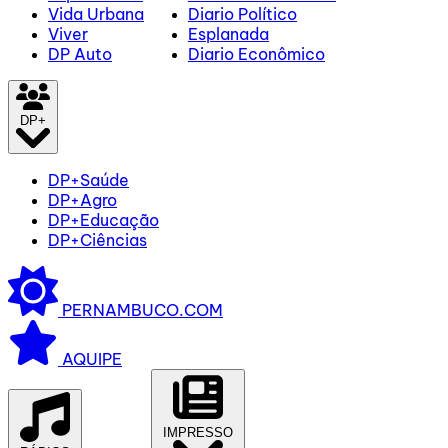
Vida Urbana
Diario Político
Viver
Esplanada
DP Auto
Diario Econômico
DP+
DP+Saúde
DP+Agro
DP+Educação
DP+Ciências
PERNAMBUCO.COM
AQUIPE
IMPRESSO