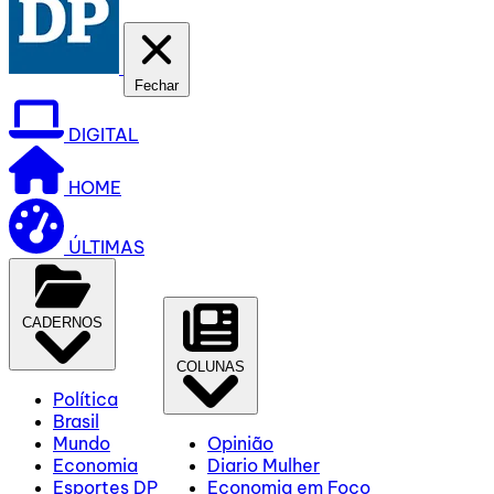
Fechar
DIGITAL
HOME
ÚLTIMAS
CADERNOS
COLUNAS
Política
Brasil
Mundo
Opinião
Economia
Diario Mulher
Esportes DP
Economia em Foco