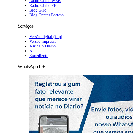
Rádio Clube WEB
Rádio Clube PE
Blog Giro
Blog Dantas Barreto
Serviços
Versão digital (flip)
Versão impressa
Assine o Diario
Anuncie
Expediente
WhatsApp DP