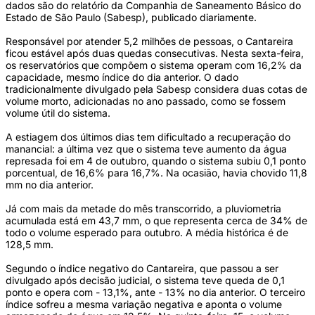
dados são do relatório da Companhia de Saneamento Básico do
Estado de São Paulo (Sabesp), publicado diariamente.
Responsável por atender 5,2 milhões de pessoas, o Cantareira
ficou estável após duas quedas consecutivas. Nesta sexta-feira,
os reservatórios que compõem o sistema operam com 16,2% da
capacidade, mesmo índice do dia anterior. O dado
tradicionalmente divulgado pela Sabesp considera duas cotas de
volume morto, adicionadas no ano passado, como se fossem
volume útil do sistema.
A estiagem dos últimos dias tem dificultado a recuperação do
manancial: a última vez que o sistema teve aumento da água
represada foi em 4 de outubro, quando o sistema subiu 0,1 ponto
porcentual, de 16,6% para 16,7%. Na ocasião, havia chovido 11,8
mm no dia anterior.
Já com mais da metade do mês transcorrido, a pluviometria
acumulada está em 43,7 mm, o que representa cerca de 34% de
todo o volume esperado para outubro. A média histórica é de
128,5 mm.
Segundo o índice negativo do Cantareira, que passou a ser
divulgado após decisão judicial, o sistema teve queda de 0,1
ponto e opera com - 13,1%, ante - 13% no dia anterior. O terceiro
índice sofreu a mesma variação negativa e aponta o volume