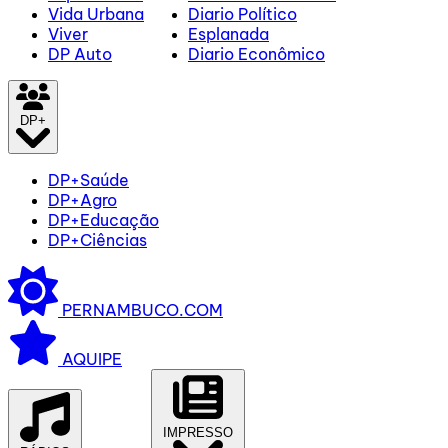
Vida Urbana
Diario Político
Viver
Esplanada
DP Auto
Diario Econômico
DP+
DP+Saúde
DP+Agro
DP+Educação
DP+Ciências
PERNAMBUCO.COM
AQUIPE
IMPRESSO