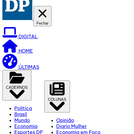
Fechar
DIGITAL
HOME
ÚLTIMAS
CADERNOS
COLUNAS
Política
Brasil
Mundo
Opinião
Economia
Diario Mulher
Esportes DP
Economia em Foco