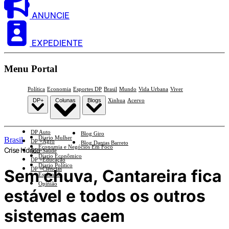
ANUNCIE
EXPEDIENTE
Menu Portal
Política
Economia
Esportes DP
Brasil
Mundo
Vida Urbana
Viver
DP+
Colunas
Blogs
Xinhua
Acervo
DP Auto
Blog Giro
Diario Mulher
Brasil
DP +Agro
Blog Dantas Barreto
Economia e Negócios Em Foco
Crise hídrica
DP +Saúde
Diario Econômico
DP +Educação
Diario Político
DP +Ciências
Sem chuva, Cantareira fica
Esplanada
Opinião
estável e todos os outros
sistemas caem