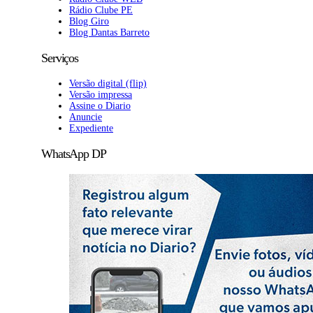
Rádio Clube PE
Blog Giro
Blog Dantas Barreto
Serviços
Versão digital (flip)
Versão impressa
Assine o Diario
Anuncie
Expediente
WhatsApp DP