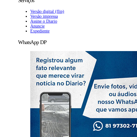
Serviços
Versão digital (flip)
Versão impressa
Assine o Diario
Anuncie
Expediente
WhatsApp DP