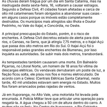
As chuvas deram trégua por um dia em Santa Catarina, mas na
madrugada desta sexta-feira, 16, voltaram a causar estragos.
Segundo a Defesa Civil, 41 cidades foram afetadas e cerca de
oito mil catarinenses foram obrigados a abandonar suas casas -
em alguns casos porque os imóveis estão completamente
destruídos. Os municípios mais atingidos são Ilhota e Doutor
Pedrinho, no Vale do Itajaí, e Concórdia, no Oeste.
A principal preocupação do Estado, porém, é o risco de
enchentes. A Defesa Civil decretou estado de alerta para dois
rios, o Canoas, na Serra, que já atingiu 7,75 metros, e o Itajaí-Açú
que passa dos oito metros em Rio do Sul. O Itajaí-Açú foi o
responsável pelas grandes enchentes de Blumenau, por isso
inquieta as autoridades. Se subir mais dois metros, transbordará.
As tempestades também causaram uma morte. Em Balneário
Piçarras, no Litoral Norte, um homem de 18 anos foi vítima de
descargas elétricas. Os vendavais derrubaram um poste de luz, a
fiação ficou solta, ele pisou nos fios e morreu eletrocutado. De
acordo com a Celesc (Centrais Elétricas Santa Catarina), nesta
tarde, 40 mil unidades estavam sem energia no Estado. Muitos
fios foram arrancados pelas rajadas de ventos.
Já em Ituporanga, no Alto Vale, uma motorista foi levada pela
enxurrada. A Polícia Militar teve que articular uma operação para
resgatá-la. A água chegou a 50 cm de altura dentro do carro. A
mulher não se feriu. No Centro de Ituporanga, o Rio Gabiroba