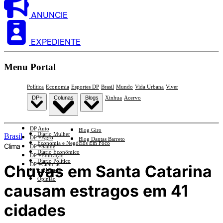
ANUNCIE
EXPEDIENTE
Menu Portal
Política
Economia
Esportes DP
Brasil
Mundo
Vida Urbana
Viver
DP+
Colunas
Blogs
Xinhua
Acervo
DP Auto
Blog Giro
Diario Mulher
Brasil
DP +Agro
Blog Dantas Barreto
Economia e Negócios Em Foco
Clima
DP +Saúde
Diario Econômico
DP +Educação
Diario Político
DP +Ciências
Chuvas em Santa Catarina
Esplanada
Opinião
causam estragos em 41
cidades