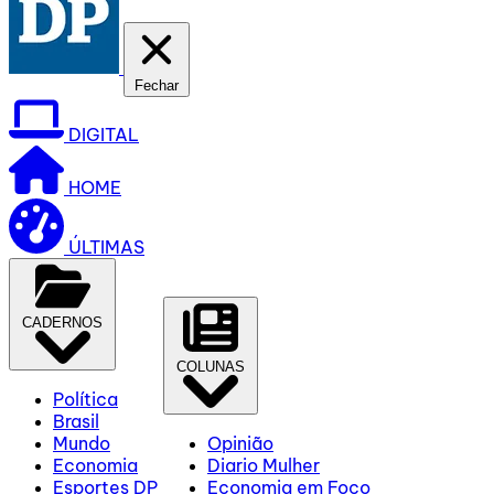
Fechar
DIGITAL
HOME
ÚLTIMAS
CADERNOS
COLUNAS
Política
Brasil
Mundo
Opinião
Economia
Diario Mulher
Esportes DP
Economia em Foco