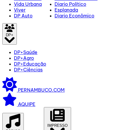
Vida Urbana
Diario Político
Viver
Esplanada
DP Auto
Diario Econômico
DP+
DP+Saúde
DP+Agro
DP+Educação
DP+Ciências
PERNAMBUCO.COM
AQUIPE
IMPRESSO