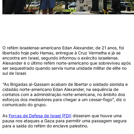
Centenas de amigos, familiares e moradores se reúnem no centro da cidade para
assistir à libertação de Edan Alexander, o último cidadão americano vivo
sequestrado pelo Hamas. (SPENCER PLATT/GETTY IMAGES NORTH
AMERICA/Getty Images via AFP)
O refém israelense-americano Edan Alexander, de 21 anos, foi
libertado hoje pelo Hamas, entregue à Cruz Vermelha e já se
encontra em Israel, segundo informou o exército israelense.
Alexander é o último refém norte-americano que sobreviveu após
ser sequestrado quando servia numa unidade militar de elite no
sul de Israel.
“As Brigadas al-Qassam acabam de libertar o soldado sionista e
cidadão norte-americano Edan Alexander, na sequência de
contatos com a administração norte-americana, no âmbito dos
esforços dos mediadores para chegar a um cessar-fogo”, diz o
comunicado do grupo.
As
Forças de Defesa de Israel (FDI)
disseram que houve uma
pausa nos ataques a Gaza para permitir uma passagem segura
para a saída do refém do enclave palestino.