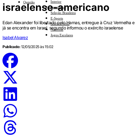
Interior
Opinião
israelense-americano
Feminino
Seleção Brasileira
E-Sports
Edan Alexander foi libertado pelo Hamas, entregue à Cruz Vermelha e
Internacional
já se encontra em Israel, segundo informou o exército israelense
Nacional
Jogos Escolares
Isabel Alvarez
Publicado:
12/05/2025 às 15:02