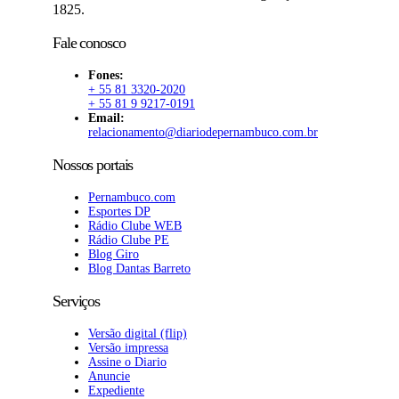
1825.
Fale conosco
Fones:
+ 55 81 3320-2020
+ 55 81 9 9217-0191
Email:
relacionamento@diariodepernambuco.com.br
Nossos portais
Pernambuco.com
Esportes DP
Rádio Clube WEB
Rádio Clube PE
Blog Giro
Blog Dantas Barreto
Serviços
Versão digital (flip)
Versão impressa
Assine o Diario
Anuncie
Expediente