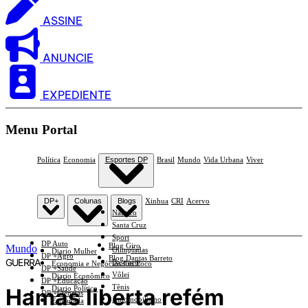
ASSINE
ANUNCIE
EXPEDIENTE
Menu Portal
Política
Economia
Esportes DP
Brasil
Mundo
Vida Urbana
Viver
DP+
Colunas
Blogs
Xinhua
CRI
Acervo
Náutico
Santa Cruz
Sport
DP Auto
Blog Giro
Mundo
Olimpíadas
Diario Mulher
DP +Agro
Blog Dantas Barreto
GUERRA
Basquete
Economia e Negócios Em Foco
DP +Saúde
Vôlei
Diario Econômico
DP +Educação
Tênis
Hamas liberta refém
Diario Político
DP +Ciências
Automobilismo
Esplanada