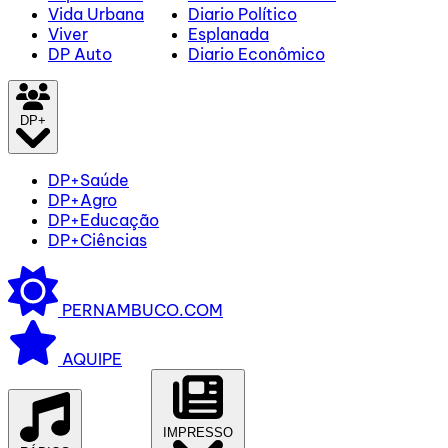
Vida Urbana
Diario Político
Viver
Esplanada
DP Auto
Diario Econômico
DP+
DP+Saúde
DP+Agro
DP+Educação
DP+Ciências
PERNAMBUCO.COM
AQUIPE
IMPRESSO