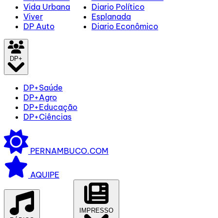
Vida Urbana
Diario Político
Viver
Esplanada
DP Auto
Diario Econômico
DP+
DP+Saúde
DP+Agro
DP+Educação
DP+Ciências
PERNAMBUCO.COM
AQUIPE
IMPRESSO