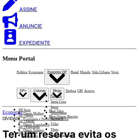
ASSINE
ANUNCIE
EXPEDIENTE
Menu Portal
Política
Economia
Esportes DP
Brasil
Mundo
Vida Urbana
Viver
DP+
Colunas
Blogs
Xinhua
CRI
Acervo
Náutico
Santa Cruz
Sport
DP Auto
Blog Giro
Economia
Olimpíadas
Diario Mulher
DP +Agro
Blog Dantas Barreto
DÍVIDAS
Basquete
Economia e Negócios Em Foco
DP +Saúde
Vôlei
Diario Econômico
DP +Educação
Tênis
Ter um reserva evita os
Diario Político
DP +Ciências
Automobilismo
Esplanada