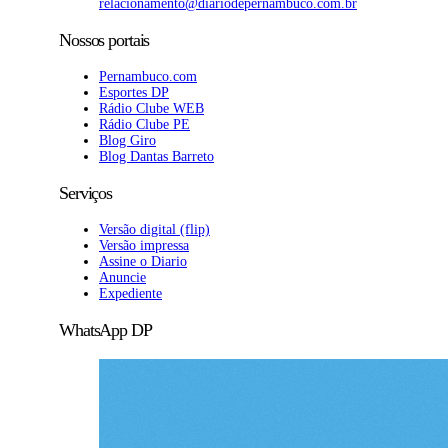
relacionamento@diariodepernambuco.com.br
Nossos portais
Pernambuco.com
Esportes DP
Rádio Clube WEB
Rádio Clube PE
Blog Giro
Blog Dantas Barreto
Serviços
Versão digital (flip)
Versão impressa
Assine o Diario
Anuncie
Expediente
WhatsApp DP