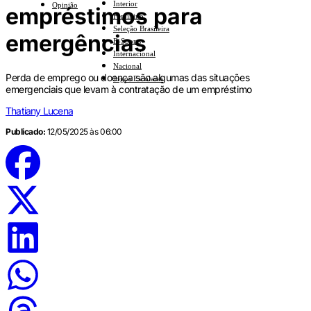
Interior
Opinião
empréstimos para
Feminino
Seleção Brasileira
emergências
E-Sports
Internacional
Nacional
Perda de emprego ou doença são algumas das situações
Jogos Escolares
emergenciais que levam à contratação de um empréstimo
Thatiany Lucena
Publicado:
12/05/2025 às 06:00