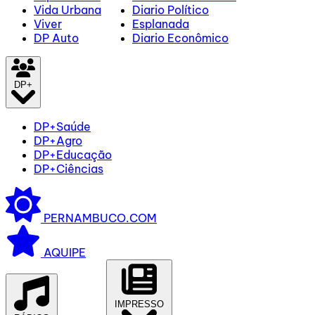
Vida Urbana
Diario Político
Viver
Esplanada
DP Auto
Diario Econômico
DP+
DP+Saúde
DP+Agro
DP+Educação
DP+Ciências
PERNAMBUCO.COM
AQUIPE
IMPRESSO