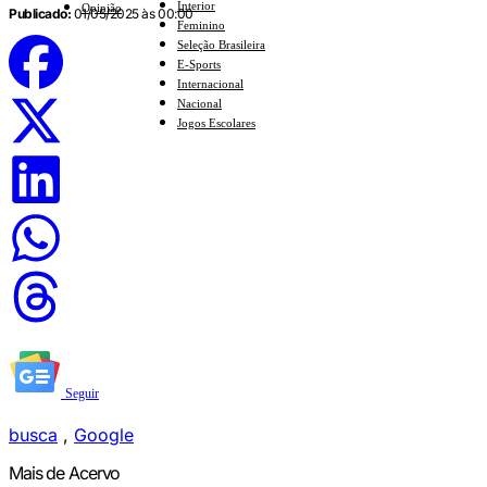
Interior
Opinião
Publicado:
01/05/2025 às 00:00
Feminino
Seleção Brasileira
E-Sports
Internacional
Nacional
Jogos Escolares
Seguir
busca
,
Google
Mais de Acervo