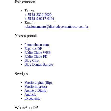
Fale conosco
Fones:
+ 55 81 3320-2020
+ 55 81 9 9217-0191
Email:
relacionamento@diariodepernambuco.com.br
Nossos portais
Pernambuco.com
Esportes DP
Rádio Clube WEB
Rádio Clube PE
Blog Giro
Blog Dantas Barreto
Serviços
Versão digital (flip)
Versão impressa
Assine o Diario
Anuncie
Expediente
WhatsApp DP