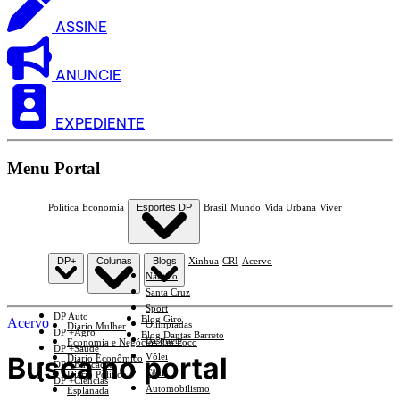
ASSINE
ANUNCIE
EXPEDIENTE
Menu Portal
Política
Economia
Esportes DP
Brasil
Mundo
Vida Urbana
Viver
DP+
Colunas
Blogs
Xinhua
CRI
Acervo
Náutico
Santa Cruz
Sport
DP Auto
Blog Giro
Acervo
Olimpíadas
Diario Mulher
DP +Agro
Blog Dantas Barreto
Basquete
Economia e Negócios Em Foco
DP +Saúde
Busca no portal
Vôlei
Diario Econômico
DP +Educação
Tênis
Diario Político
DP +Ciências
Automobilismo
Esplanada