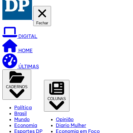
Fechar
DIGITAL
HOME
ÚLTIMAS
CADERNOS
COLUNAS
Política
Brasil
Mundo
Opinião
Economia
Diario Mulher
Esportes DP
Economia em Foco