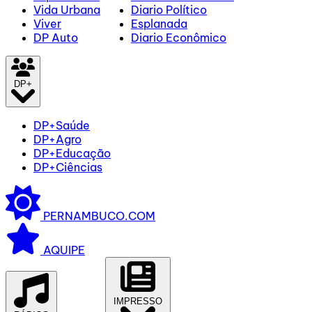
Vida Urbana
Diario Político
Viver
Esplanada
DP Auto
Diario Econômico
DP+
DP+Saúde
DP+Agro
DP+Educação
DP+Ciências
PERNAMBUCO.COM
AQUIPE
IMPRESSO