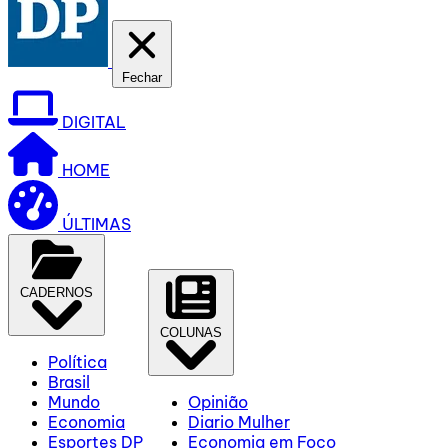
Fechar
DIGITAL
HOME
ÚLTIMAS
CADERNOS
COLUNAS
Política
Brasil
Mundo
Opinião
Economia
Diario Mulher
Esportes DP
Economia em Foco