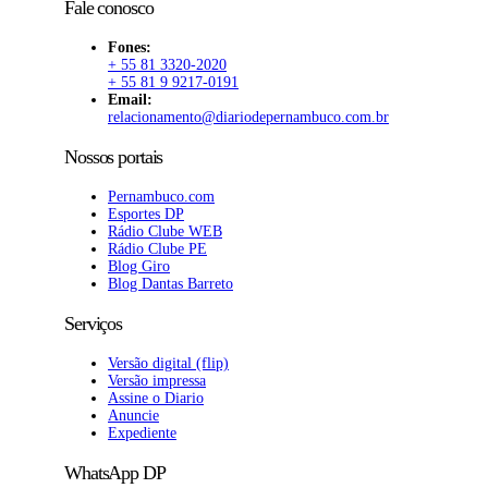
Fale conosco
Fones:
+ 55 81 3320-2020
+ 55 81 9 9217-0191
Email:
relacionamento@diariodepernambuco.com.br
Nossos portais
Pernambuco.com
Esportes DP
Rádio Clube WEB
Rádio Clube PE
Blog Giro
Blog Dantas Barreto
Serviços
Versão digital (flip)
Versão impressa
Assine o Diario
Anuncie
Expediente
WhatsApp DP