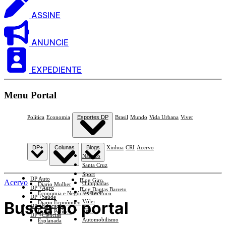
ASSINE
ANUNCIE
EXPEDIENTE
Menu Portal
Política
Economia
Esportes DP
Brasil
Mundo
Vida Urbana
Viver
DP+
Colunas
Blogs
Xinhua
CRI
Acervo
Náutico
Santa Cruz
Sport
DP Auto
Blog Giro
Acervo
Olimpíadas
Diario Mulher
DP +Agro
Blog Dantas Barreto
Basquete
Economia e Negócios Em Foco
DP +Saúde
Busca no portal
Vôlei
Diario Econômico
DP +Educação
Tênis
Diario Político
DP +Ciências
Automobilismo
Esplanada