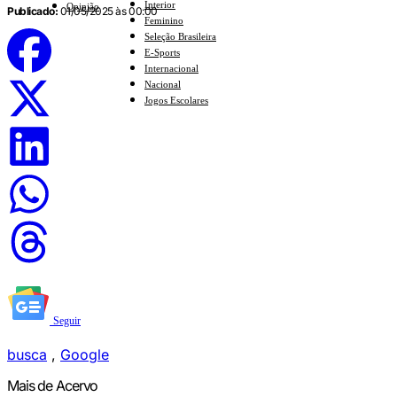
Interior
Opinião
Publicado:
01/05/2025 às 00:00
Feminino
Seleção Brasileira
E-Sports
Internacional
Nacional
Jogos Escolares
Seguir
busca
,
Google
Mais de Acervo