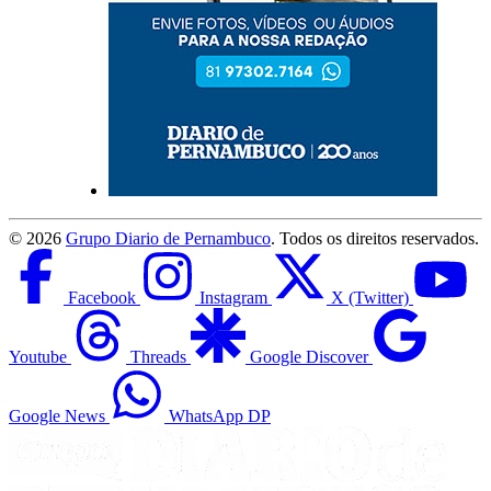
©
2026
Grupo Diario de Pernambuco
. Todos os direitos reservados.
Facebook
Instagram
X (Twitter)
Youtube
Threads
Google Discover
Google News
WhatsApp DP