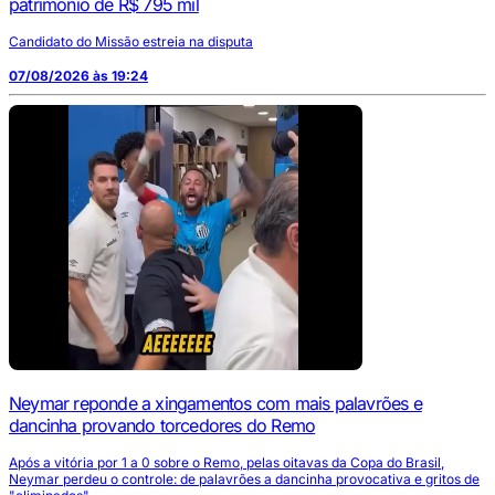
patrimônio de R$ 795 mil
Candidato do Missão estreia na disputa
07/08/2026 às 19:24
Neymar reponde a xingamentos com mais palavrões e
dancinha provando torcedores do Remo
Após a vitória por 1 a 0 sobre o Remo, pelas oitavas da Copa do Brasil,
Neymar perdeu o controle: de palavrões a dancinha provocativa e gritos de