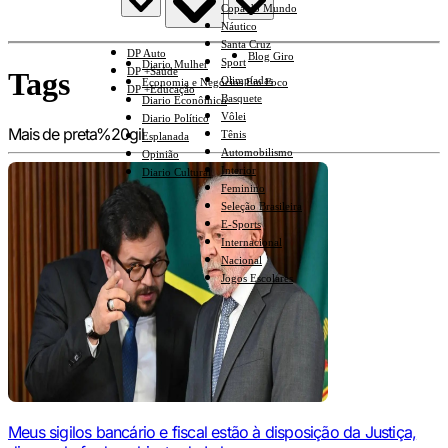
Copa do Mundo
Náutico
Santa Cruz
DP Auto
Blog Giro
Sport
Diario Mulher
DP +Saúde
Tags
Olimpíadas
Economia e Negócios Em Foco
DP +Educação
Basquete
Diario Econômico
Vôlei
Diario Político
Mais de preta%20gil
Tênis
Esplanada
Automobilismo
Opinião
Interior
Diario Cultural
Feminino
Seleção Brasileira
E-Sports
Internacional
Nacional
Jogos Escolares
Meus sigilos bancário e fiscal estão à disposição da Justiça,