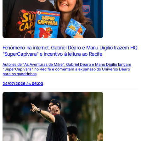
Fenômeno na internet, Gabriel Dearo e Manu Digilio trazem HQ
"SuperCapivara" e incentivo à leitura ao Recife
Autores de "As Aventuras de Mike", Gabriel Dearo e Manu Digilio lançam
"SuperCapivara" no Recife e comentam a expansão do Universo Dearo
para os quadrinhos
24/07/2026 às 06:00