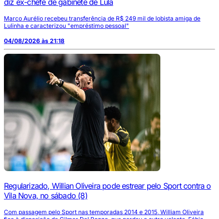
diz ex-chefe de gabinete de Lula
Marco Aurélio recebeu transferência de R$ 249 mil de lobista amiga de
Lulinha e caracterizou "empréstimo pessoal"
04/08/2026 às 21:18
Regularizado, Willian Oliveira pode estrear pelo Sport contra o
Vila Nova, no sábado (8)
Com passagem pelo Sport nas temporadas 2014 e 2015, William Oliveira