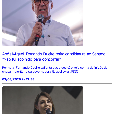
Após Miguel, Fernando Dueire retira candidatura ao Senado:
"Não fui acolhido para concorrer"
Por nota, Fernando Dueire salienta que a decisão veio com a definição da
chapa majoritária da governadora Raquel Lyra (PSD)
03/08/2026 às 13:38