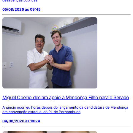
desavenças públicas
05/08/2026 às 09:45
Miguel Coelho declara apoio a Mendonça Filho para o Senado
Anúncio ocorreu horas depois do lançamento da candidatura de Mendonça
em convenção estadual do PL de Pernambuco
04/08/2026 às 18:24