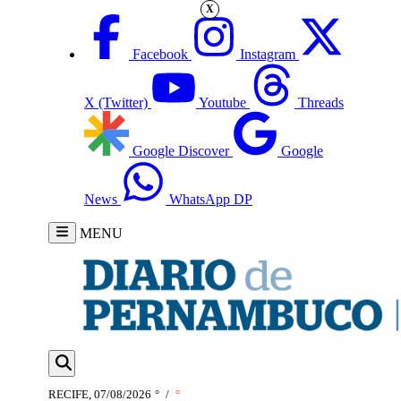
X
Facebook
Instagram
X (Twitter)
Youtube
Threads
Google Discover
Google
News
WhatsApp DP
MENU
RECIFE, 07/08/2026
°
/
°