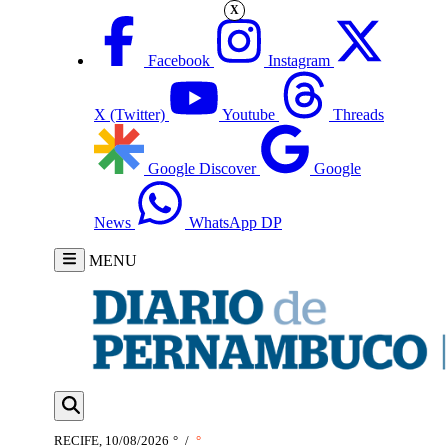
X
Facebook
Instagram
X (Twitter)
Youtube
Threads
Google Discover
Google
News
WhatsApp DP
MENU
RECIFE, 10/08/2026
°
/
°