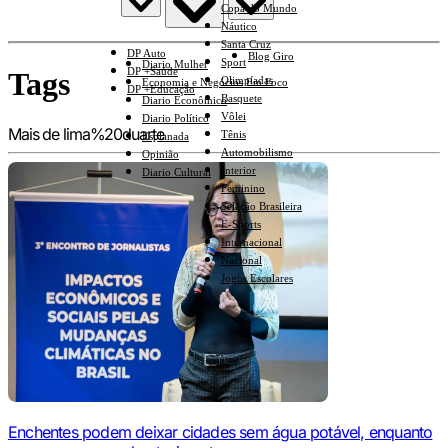
Copa do Mundo
Náutico
Santa Cruz
DP Auto
Blog Giro
Sport
Diario Mulher
DP +Saúde
Tags
Olimpíadas
Economia e Negócios Em Foco
DP +Educação
Basquete
Diario Econômico
Vôlei
Diario Político
Mais de lima%20duarte
Tênis
Esplanada
Automobilismo
Opinião
Interior
Diario Cultural
Feminino
Seleção Brasileira
E-Sports
Internacional
Nacional
Jogos Escolares
Enchentes podem deixar cidades sem água potável, enquanto