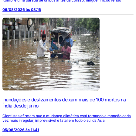
Kombi e uma parada de ônibus antes da colisão; ninguém ficou ferido
06/08/2026 às 08:16
Inundações e deslizamentos deixam mais de 100 mortos na
Índia desde junho
Cientistas afirmam que a mudança climática está tornando a monção cada
vez mais irregular, imprevisível e fatal em todo o sul da Ásia
05/08/2026 às 11:41