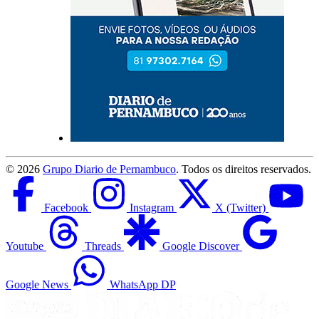
©
2026
Grupo Diario de Pernambuco
. Todos os direitos reservados.
Facebook
Instagram
X (Twitter)
Youtube
Threads
Google Discover
Google News
WhatsApp DP