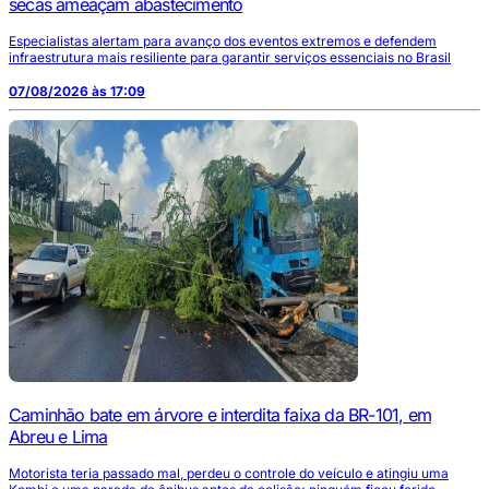
secas ameaçam abastecimento
Especialistas alertam para avanço dos eventos extremos e defendem
infraestrutura mais resiliente para garantir serviços essenciais no Brasil
07/08/2026 às 17:09
Caminhão bate em árvore e interdita faixa da BR-101, em
Abreu e Lima
Motorista teria passado mal, perdeu o controle do veículo e atingiu uma