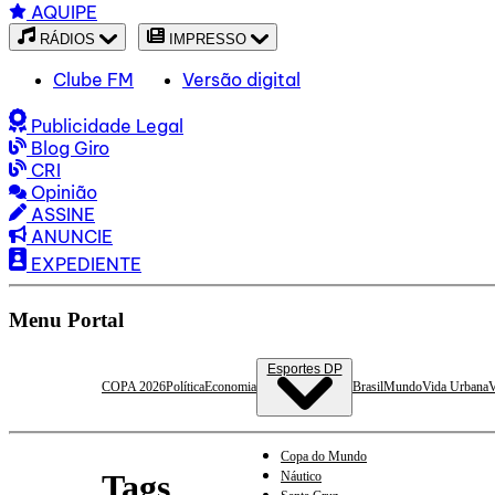
AQUIPE
RÁDIOS
IMPRESSO
Clube FM
Versão digital
Publicidade Legal
Blog Giro
CRI
Opinião
ASSINE
ANUNCIE
EXPEDIENTE
Menu Portal
Esportes DP
COPA 2026
Política
Economia
Brasil
Mundo
Vida Urbana
V
Copa do Mundo
Tags
Náutico