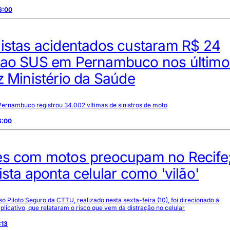
6:00
listas acidentados custaram R$ 24
 ao SUS em Pernambuco nos último
z Ministério da Saúde
ernambuco registrou 34.002 vítimas de sinistros de moto
6:00
es com motos preocupam no Recife
ista aponta celular como 'vilão'
o Piloto Seguro da CTTU, realizado nesta sexta-feira (10), foi direcionado à
aplicativo, que relataram o risco que vem da distração no celular
:13