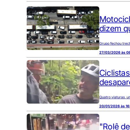
Motocicl
dizem q
Grupo fechou trech
27/03/2026 às 0
Ciclista
desapare
Quatro viaturas, 
20/01/2026 às 16
"Rolê de