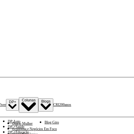
Colunas
Blogs
DP+
iver
CRI
200anos
DP Auto
Blog Giro
Diario Mulher
DP +Saúde
Economia e Negócios Em Foco
DP +Educação