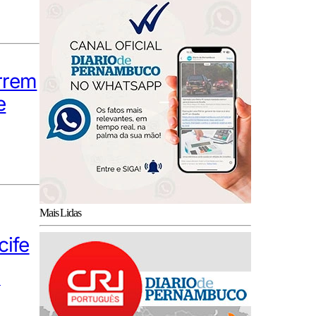
orrem
e
Mais Lidas
cife
a