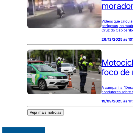
morador
Vídeos que circul
perigosas, na madr
Cruz do Capibarib
26/12/2025 às 10
Motocicl
foco de
A campanha "Desace
condutores sobre o
19/09/2025 às 11
Veja mais notícias