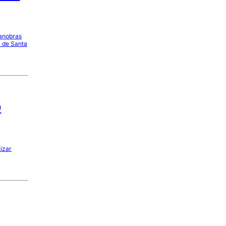
manobras
l de Santa
o
izar