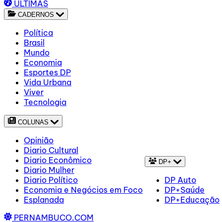
ÚLTIMAS
CADERNOS
Política
Brasil
Mundo
Economia
Esportes DP
Vida Urbana
Viver
Tecnologia
COLUNAS
Opinião
Diario Cultural
Diario Econômico
DP+
Diario Mulher
Diario Político
DP Auto
Economia e Negócios em Foco
DP+Saúde
Esplanada
DP+Educação
PERNAMBUCO.COM