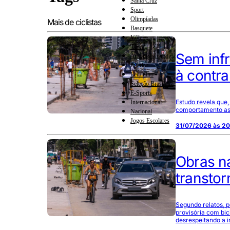
Santa Cruz
Sport
Olimpíadas
Mais de ciclistas
Basquete
Vôlei
Tênis
Sem infr
Automobilismo
Interior
à contr
Feminino
Seleção Brasileira
E-Sports
Estudo revela que,
Internacional
comportamento ass
Nacional
Jogos Escolares
31/07/2026 às 2
Obras n
transtor
Segundo relatos, p
provisória com bic
desrespeitando a i