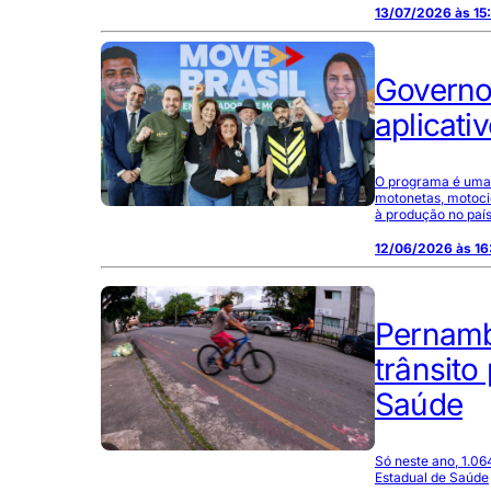
13/07/2026 às 15
Governo 
aplicati
O programa é uma l
motonetas, motocic
à produção no paí
12/06/2026 às 16
Pernamb
trânsito
Saúde
Só neste ano, 1.06
Estadual de Saúde