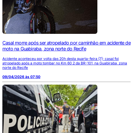
Casal morre após ser atropelado por caminhão em acidente de
moto na Guabiraba, zona norte do Recife
Acidente aconteceu por volta das 20h desta quarta-feira (7); casal foi
atropelado após a moto tombar no Km 60,2 da BR-101, na Guabiraba, zona
norte do Recife
09/04/2026 às 07:50