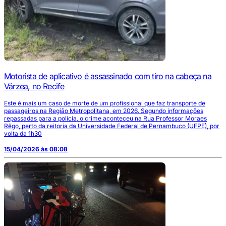
Motorista de aplicativo é assassinado com tiro na cabeça na
Várzea, no Recife
Este é mais um caso de morte de um profissional que faz transporte de
passageiros na Região Metropolitana, em 2026. Segundo informações
repassadas para a polícia, o crime aconteceu na Rua Professor Moraes
Rêgo, perto da reitoria da Universidade Federal de Pernambuco (UFPE), por
volta da 1h30
15/04/2026 às 08:08