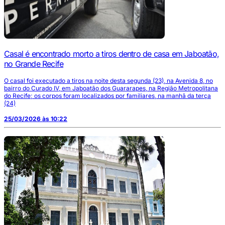
Casal é encontrado morto a tiros dentro de casa em Jaboatão,
no Grande Recife
O casal foi executado a tiros na noite desta segunda (23), na Avenida 8, no
bairro do Curado IV, em Jaboatão dos Guararapes, na Região Metropolitana
do Recife; os corpos foram localizados por familiares, na manhã da terça
(24)
25/03/2026 às 10:22