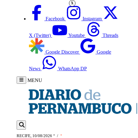
X
Facebook
Instagram
X (Twitter)
Youtube
Threads
Google Discover
Google
News
WhatsApp DP
MENU
RECIFE, 10/08/2026
°
/
°