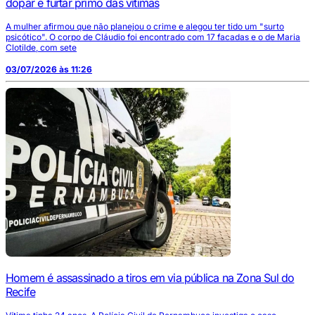
dopar e furtar primo das vítimas
A mulher afirmou que não planejou o crime e alegou ter tido um "surto
psicótico". O corpo de Cláudio foi encontrado com 17 facadas e o de Maria
Clotilde, com sete
03/07/2026 às 11:26
Homem é assassinado a tiros em via pública na Zona Sul do
Recife