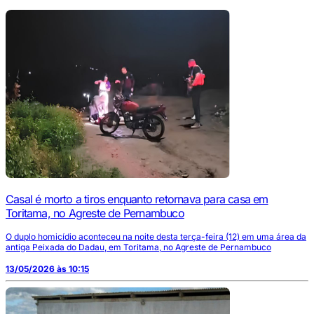
Casal é morto a tiros enquanto retornava para casa em
Toritama, no Agreste de Pernambuco
O duplo homicídio aconteceu na noite desta terça-feira (12) em uma área da
antiga Peixada do Dadau, em Toritama, no Agreste de Pernambuco
13/05/2026 às 10:15