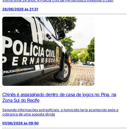
Vítima tinha 24 anos. A Polícia Civil de Pernambuco investiga o caso
26/06/2026 às 21:31
Chinês é assassinado dentro de casa de jogos no Pina, na
Zona Sul do Recife
Segundo informações extraoficiais, o homicídio teria acontecido após a
cobrança de uma suposta dívida
01/06/2026 às 09:50