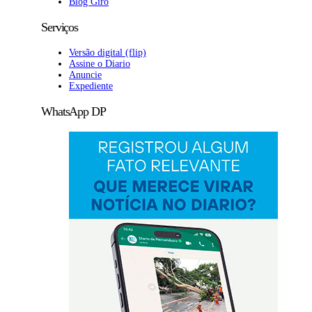
Blog Giro
Serviços
Versão digital (flip)
Assine o Diario
Anuncie
Expediente
WhatsApp DP