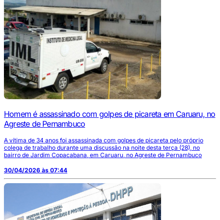
Homem é assassinado com golpes de picareta em Caruaru, no
Agreste de Pernambuco
A vítima de 34 anos foi assassinada com golpes de picareta pelo próprio
colega de trabalho durante uma discussão na noite desta terça (28), no
bairro de Jardim Copacabana, em Caruaru, no Agreste de Pernambuco
30/04/2026 às 07:44