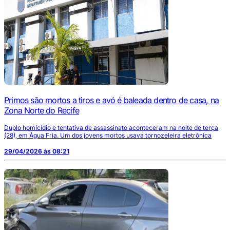
Primos são mortos a tiros e avó é baleada dentro de casa, na
Zona Norte do Recife
Duplo homicídio e tentativa de assassinato aconteceram na noite de terça
(28), em Água Fria. Um dos jovens mortos usava tornozeleira eletrônica
29/04/2026 às 08:21