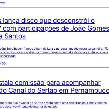
:27
s lança disco que desconstrói o
a’ com participações de João Gomes
a Santos
m Envelhecem", novo álbum de Luiz Lins, será lançado nesta terça-feira (7). 
 como postura ética, discute comportamento social e destaca a cultura urbana
 sonoridade
6:00
nstala comissão para acompanhar
do Canal do Sertão em Pernambuc
tacaram que o Canal do Sertão é visto como uma das principais intervenções
a o desenvolvimento do interior do estado