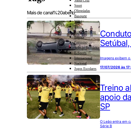
Santa Cruz
Sport
Olimpíadas
Mais de canal%20aberto
Basquete
Vôlei
Tênis
Condutor
Automobilismo
Interior
Setúbal
Feminino
Seleção Brasileira
E-Sports
Imagens exibem o 
Internacional
Nacional
17/07/2026 às 17
Jogos Escolares
Treino a
apoio da
SP
O Leão entra em ca
Série B