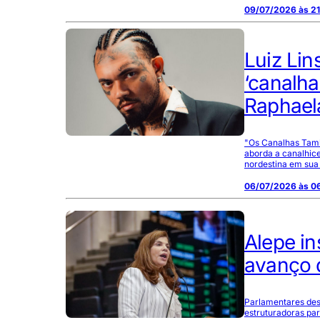
09/07/2026 às 21
Luiz Lin
‘canalh
Raphael
"Os Canalhas També
aborda a canalhice
nordestina em sua
06/07/2026 às 0
Alepe i
avanço 
Parlamentares des
estruturadoras par