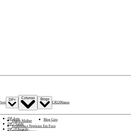
Colunas
Blogs
DP+
iver
CRI
200anos
DP Auto
Blog Giro
Diario Mulher
DP +Saúde
Economia e Negócios Em Foco
DP +Educação