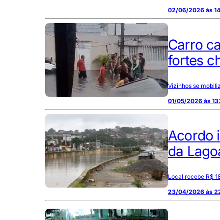
02/06/2026 às 1
Carro ca
fortes c
Vizinhos se mobili
01/05/2026 às 13
Acordo 
da Lago
Local recebe R$ 1
23/04/2026 às 2