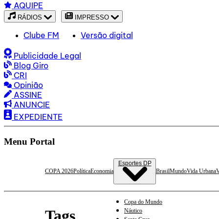
AQUIPE
RÁDIOS
IMPRESSO
Clube FM
Versão digital
Publicidade Legal
Blog Giro
CRI
Opinião
ASSINE
ANUNCIE
EXPEDIENTE
Menu Portal
Esportes DP
COPA 2026
Política
Economia
Brasil
Mundo
Vida Urbana
V
Copa do Mundo
Tags
Náutico