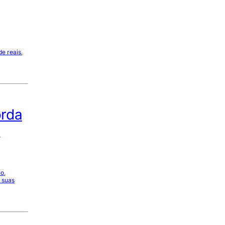
e reais,
orda
s
o,
 suas