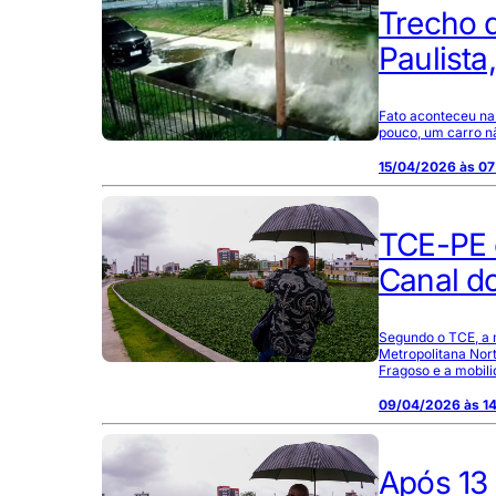
Trecho 
Paulist
Fato aconteceu na 
pouco, um carro n
15/04/2026 às 07
TCE-PE 
Canal d
Segundo o TCE, a m
Metropolitana Nort
Fragoso e a mobil
09/04/2026 às 1
Após 13