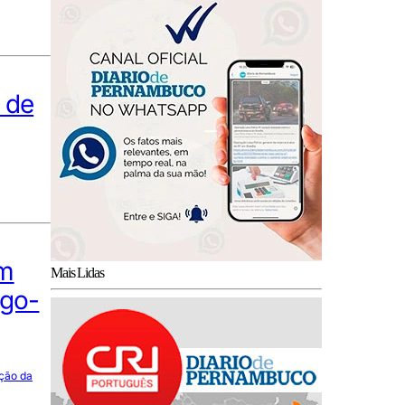
 de
om
Mais Lidas
ogo-
ação da