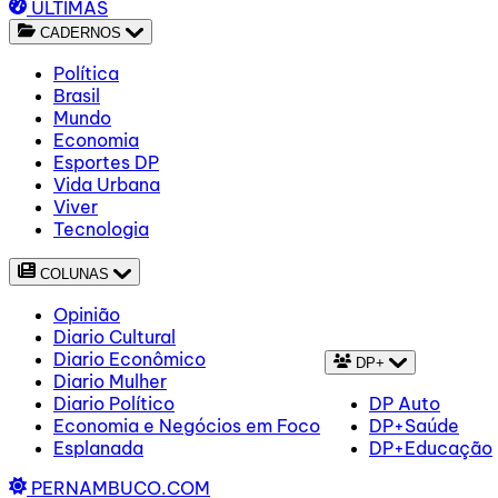
ÚLTIMAS
CADERNOS
Política
Brasil
Mundo
Economia
Esportes DP
Vida Urbana
Viver
Tecnologia
COLUNAS
Opinião
Diario Cultural
Diario Econômico
DP+
Diario Mulher
Diario Político
DP Auto
Economia e Negócios em Foco
DP+Saúde
Esplanada
DP+Educação
PERNAMBUCO.COM