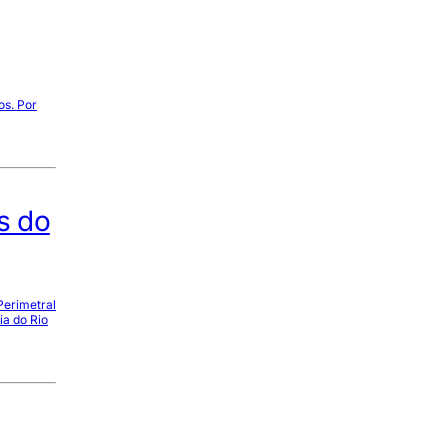
os. Por
s do
Perimetral
ia do Rio