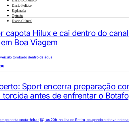
Diario Econômico
Diario Político
Esplanada
Opinião
Diario Cultural
 capota Hilux e cai dentro do canal
, em Boa Viagem
veículo tombado dentro da água
:36
berto: Sport encerra preparação c
 torcida antes de enfrentar o Botaf
mpo nesta sexta-feira (10), às 20h, na Ilha do Retiro, ocupando a oitava coloc