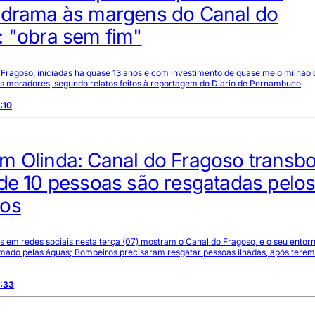
 drama às margens do Canal do
: "obra sem fim"
Fragoso, iniciadas há quase 13 anos e com investimento de quase meio milhão d
os moradores, segundo relatos feitos à reportagem do Diario de Pernambuco
:10
m Olinda: Canal do Fragoso transb
de 10 pessoas são resgatadas pelo
os
 em redes sociais nesta terça (07) mostram o Canal do Fragoso, e o seu entorn
ado pelas águas; Bombeiros precisaram resgatar pessoas ilhadas, após terem
2:33