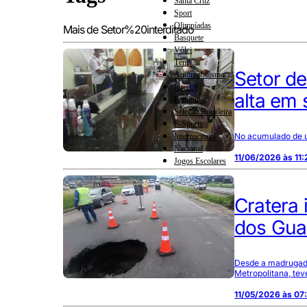
Santa Cruz
Sport
Olimpíadas
Mais de Setor%20interditado
Basquete
Vôlei
Tênis
Setor de
Automobilismo
Interior
alta em
Feminino
Seleção Brasileira
E-Sports
No acumulado de u
Internacional
Nacional
11/06/2026 às 11:
Jogos Escolares
Cratera 
dos Gua
Desde a madrugada
Metropolitana, tev
11/05/2026 às 07