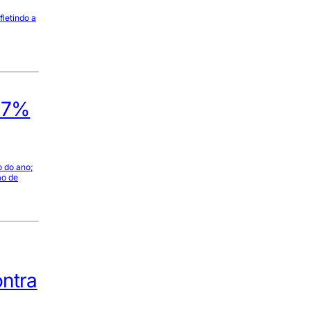
fletindo a
a 7%
o do ano;
ão de
ontra