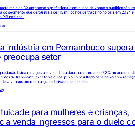
necta mais de 30 empresas a profissionais em busca de vagas e qualificação, re
 do segmento que gerou mais de 113 mil postos de trabalho no país em 2024 e
 PIB nacional.
:06
a indústria em Pernambuco super
e preocupa setor
produção física em agosto revela dificuldade, com recuo de 7,3% no acumulad
entos de transporte, exceto veículos, puxou o resultado para baixo com retraç
 dos avanços em metalurgia e derivados de petróleo.
:47
tuidade para mulheres e crianças,
icia venda ingressos para o duelo c