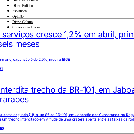
Diario Econômico
Diario Político
Esplanada
Opinião
Diario Cultural
Contraponto Diario
 serviços cresce 1,2% em abril, pri
 seis meses
m ano, expansão é de 2,9%, mostra IBGE
21
interdita trecho da BR-101, em Jabo
rarapes
 desta segunda (11), o km 86 da BR-101, em Jaboatão dos Guararapes, na Regi
e um trecho interditado em virtude de uma cratera aberta entre as faixas da ro
:58