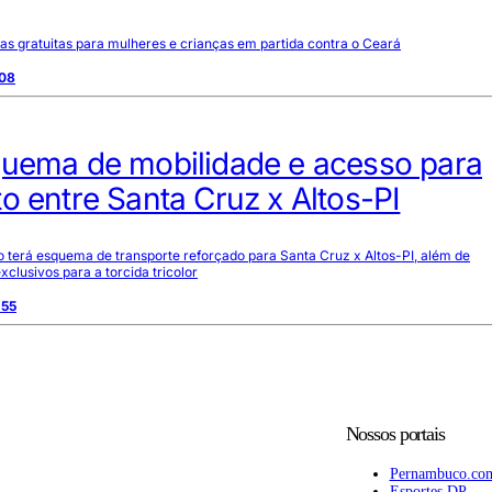
das gratuitas para mulheres e crianças em partida contra o Ceará
:08
quema de mobilidade e acesso para
o entre Santa Cruz x Altos-PI
terá esquema de transporte reforçado para Santa Cruz x Altos-PI, além de
clusivos para a torcida tricolor
:55
Nossos portais
Pernambuco.co
Esportes DP