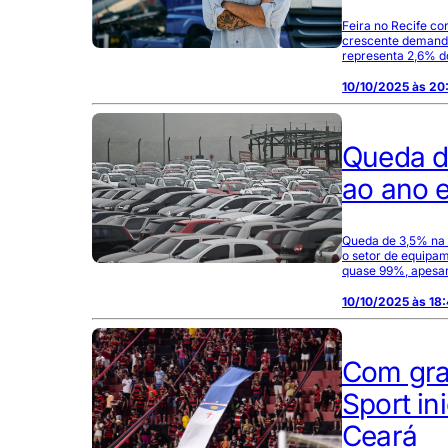
Feira no Recife co
crescente demanda
representa 2,6% do
10/10/2025 às 20
Queda d
ao ano 
Queda de 3,5% na 
o setor de equipam
quase 99%, apesar
10/10/2025 às 18
Com gra
Sport in
Ceará