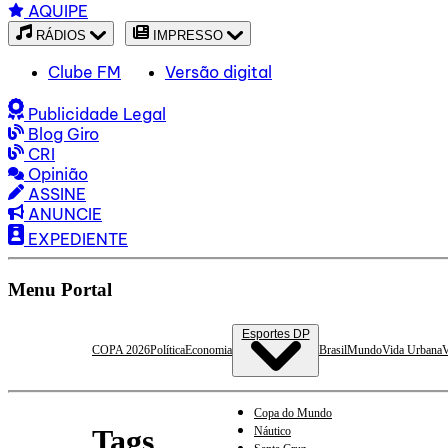
AQUIPE
RÁDIOS
IMPRESSO
Clube FM
Versão digital
Publicidade Legal
Blog Giro
CRI
Opinião
ASSINE
ANUNCIE
EXPEDIENTE
Menu Portal
Esportes DP
COPA 2026
Política
Economia
Brasil
Mundo
Vida Urbana
V
Copa do Mundo
Tags
Náutico