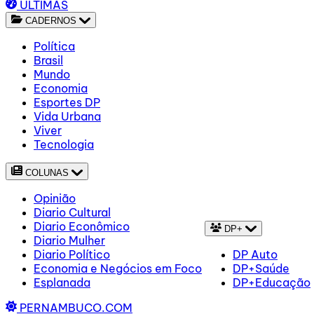
ÚLTIMAS
CADERNOS
Política
Brasil
Mundo
Economia
Esportes DP
Vida Urbana
Viver
Tecnologia
COLUNAS
Opinião
Diario Cultural
Diario Econômico
DP+
Diario Mulher
Diario Político
DP Auto
Economia e Negócios em Foco
DP+Saúde
Esplanada
DP+Educação
PERNAMBUCO.COM