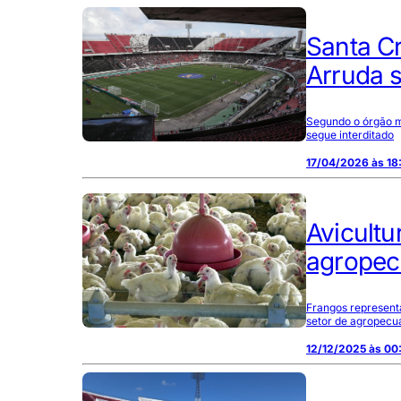
Santa Cr
Arruda s
Segundo o órgão mu
segue interditado
17/04/2026 às 18
Avicult
agropec
Frangos represent
setor de agropecu
12/12/2025 às 00