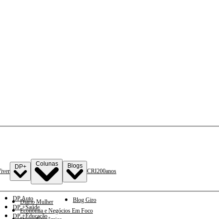
Colunas
Blogs
DP+
iver
CRI
200anos
DP Auto
Blog Giro
Diario Mulher
DP +Saúde
Economia e Negócios Em Foco
DP +Educação