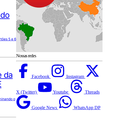
 do
tões 5 e 6
Nossas redes
e da
Facebook
Instagram
E
X (Twitter)
Youtube
Threads
minando o
Google News
WhatsApp DP