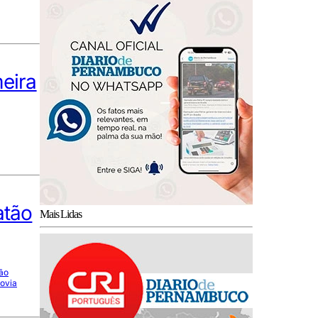
meira
atão
Mais Lidas
ão
dovia