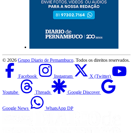
©
2026
Grupo Diario de Pernambuco
. Todos os direitos reservados.
Facebook
Instagram
X (Twitter)
Youtube
Threads
Google Discover
Google News
WhatsApp DP