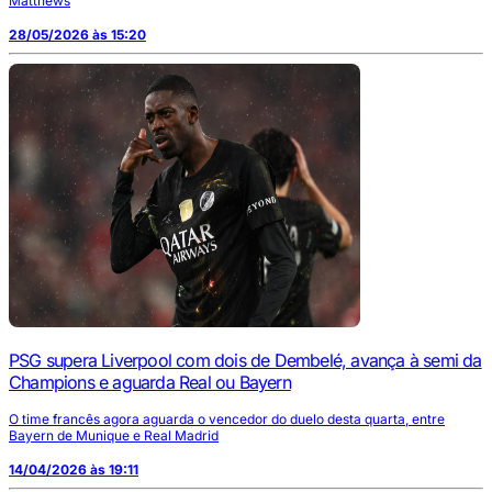
Matthews
28/05/2026 às 15:20
PSG supera Liverpool com dois de Dembelé, avança à semi da
Champions e aguarda Real ou Bayern
O time francês agora aguarda o vencedor do duelo desta quarta, entre
Bayern de Munique e Real Madrid
14/04/2026 às 19:11