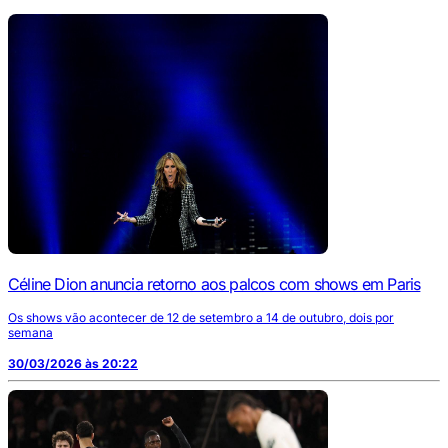
Céline Dion anuncia retorno aos palcos com shows em Paris
Os shows vão acontecer de 12 de setembro a 14 de outubro, dois por
semana
30/03/2026 às 20:22