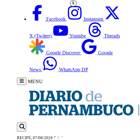
X
Facebook
Instagram
X (Twitter)
Youtube
Threads
Google Discover
Google
News
WhatsApp DP
MENU
RECIFE, 07/08/2026
°
/
°