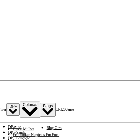
Colunas
Blogs
DP+
iver
CRI
200anos
DP Auto
Blog Giro
Diario Mulher
DP +Saúde
Economia e Negócios Em Foco
DP +Educação