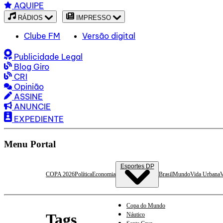
AQUIPE
RÁDIOS
IMPRESSO
Clube FM
Versão digital
Publicidade Legal
Blog Giro
CRI
Opinião
ASSINE
ANUNCIE
EXPEDIENTE
Menu Portal
Esportes DP
COPA 2026
Política
Economia
Brasil
Mundo
Vida Urbana
V
Copa do Mundo
Tags
Náutico