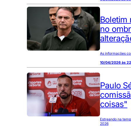
Boletim
no ombr
alteraçã
As informações co
10/04/2026 às 2
Paulo Sé
comissão
coisas"
Estreando na temp
2026