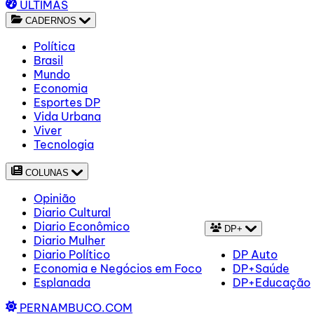
ÚLTIMAS
CADERNOS
Política
Brasil
Mundo
Economia
Esportes DP
Vida Urbana
Viver
Tecnologia
COLUNAS
Opinião
Diario Cultural
Diario Econômico
DP+
Diario Mulher
Diario Político
DP Auto
Economia e Negócios em Foco
DP+Saúde
Esplanada
DP+Educação
PERNAMBUCO.COM