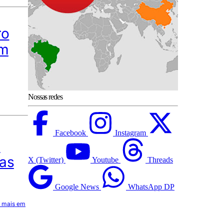
ro
om
Nossas redes
Facebook
Instagram
m
tas
X (Twitter)
Youtube
Threads
Google News
WhatsApp DP
a mais em