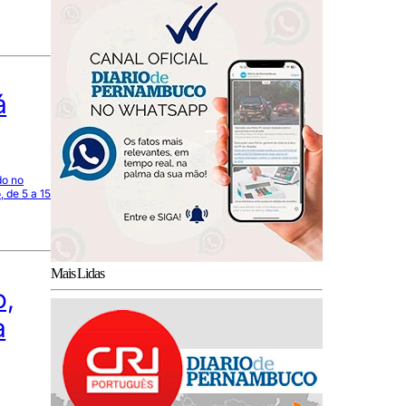
á
do no
 de 5 a 15
Mais Lidas
o,
a