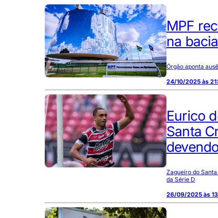
MPF reco
na baci
Órgão aponta ausên
24/10/2025 às 21
Eurico 
Santa Cr
devendo
Zagueiro do Santa
da Série D
26/09/2025 às 13