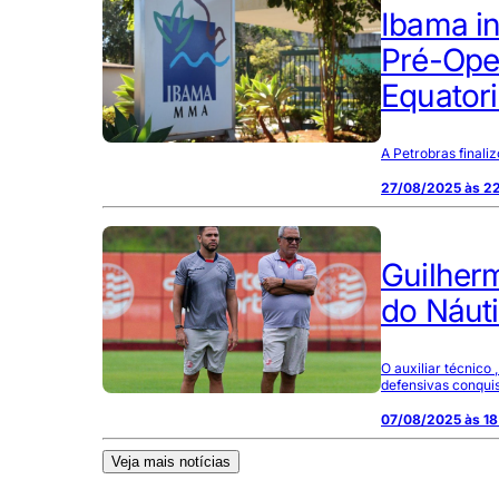
Ibama i
Pré-Ope
Equatori
A Petrobras final
27/08/2025 às 2
Guilherm
do Náut
O auxiliar técnico
defensivas conquis
07/08/2025 às 18
Veja mais notícias