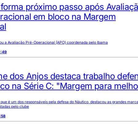
nforma próximo passo após Avaliaç
racional em bloco na Margem
al
izou a Avaliação Pré-Operacional (APO) coordenada pelo Ibama
2:49
e dos Anjos destaca trabalho defe
ico na Série C: "Margem para melho
 , que é um dos responsáveis pela defesa do Náutico, destacou as grandes marc
tadas pelo clube
:58