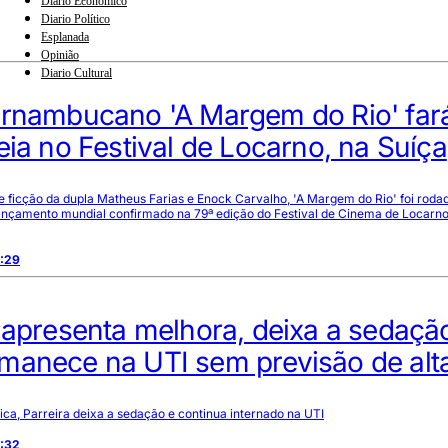
Diario Econômico
Diario Político
Esplanada
Opinião
Diario Cultural
ernambucano 'A Margem do Rio' far
eia no Festival de Locarno, na Suíça
e ficção da dupla Matheus Farias e Enock Carvalho, 'A Margem do Rio' foi roda
ançamento mundial confirmado na 79ª edição do Festival de Cinema de Locarno,
6:29
 apresenta melhora, deixa a sedaçã
manece na UTI sem previsão de alt
ica, Parreira deixa a sedação e continua internado na UTI
9:32