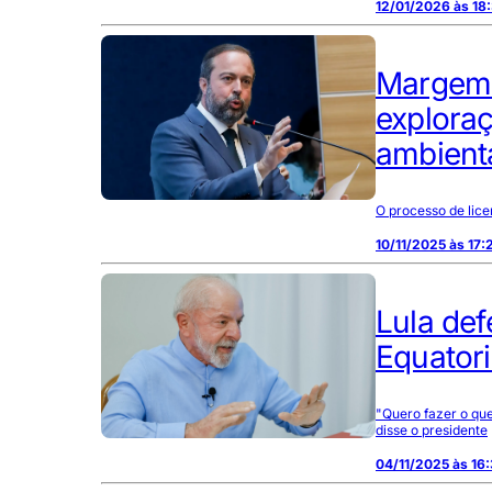
12/01/2026 às 18
Margem E
exploraç
ambienta
O processo de lic
10/11/2025 às 17:
Lula de
Equatori
"Quero fazer o que
disse o presidente
04/11/2025 às 16